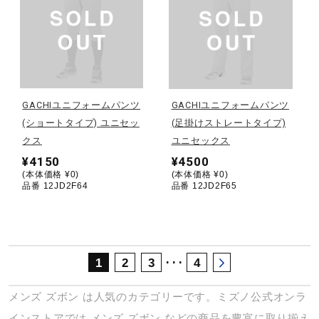
サポート
直営店一覧
GACHIユニフォームパンツ
GACHIユニフォームパンツ
取扱店一覧
(ショートタイプ) ユニセッ
(足掛けストレートタイプ)
クス
ユニセックス
¥4150
¥4500
(本体価格 ¥0)
(本体価格 ¥0)
品番 12JD2F64
品番 12JD2F65
･･･
1
2
3
4
メンズ
ズボン
は人気のカテゴリーです。ミズノ公式オンラ
インストアでは
メンズ
ズボン
などの商品を豊富に取り揃え