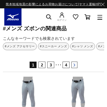
熊本地域地震の影響によるお荷物お届けについて(ヤマト運輸HP)
ミズノ公式オンライン
メンズ
ズボン
ログイン
#メンズ ズボンの関連商品
スニーカー
こんなキーワードでも検索されています
#メンズ アクセサリー
#スニーカー メンズ
#シャツ メンズ
#メン
ライフスタイルウエア
･･･
1
2
3
4
ランニング
サッカー／フットサル
トレーニング