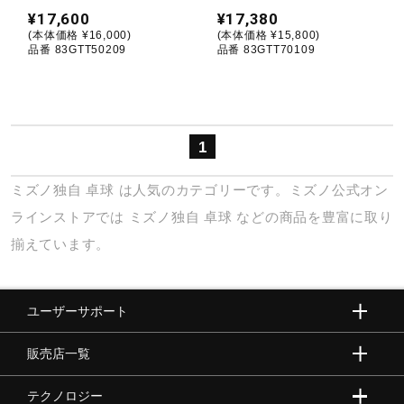
¥17,600
¥17,380
(本体価格 ¥16,000)
(本体価格 ¥15,800)
陸上競技
品番 83GTT50209
品番 83GTT70109
卓球
1
ソフトボール
ミズノ独自
卓球
は人気のカテゴリーです。ミズノ公式オン
ラインストアでは
ミズノ独自
卓球
などの商品を豊富に取り
柔道
揃えています。
ウィンタースポーツ
ユーザーサポート
販売店一覧
ワーキング
テクノロジー