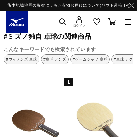
熊本地域地震の影響によるお荷物お届けについて(ヤマト運輸HP)
ミズノ公式オンライン
ミズノ独自
卓球
ログイン
#ミズノ独自 卓球の関連商品
スニーカー
こんなキーワードでも検索されています
#ウィメンズ 卓球
#卓球 メンズ
#ゲームシャツ 卓球
#卓球 アク
ライフスタイルウエア
1
ランニング
サッカー／フットサル
トレーニング