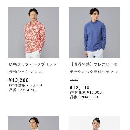
健康／エクササイズ
ジュニア／キッズ
メディカル
総柄グラフィックプリント
【吸湿発熱】ブレスサーモ
コラボ／ライセンス
長袖シャツ メンズ
モックネック長袖シャツ メ
ンズ
¥13,200
(本体価格 ¥12,000)
¥12,100
品番 E2MAC502
セール
(本体価格 ¥11,000)
品番 E2MAC503
その他