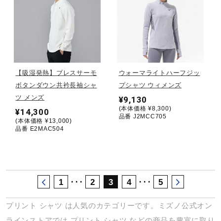
サポート
直営店一覧
【吸湿発熱】ブレスサーモ
ウォーマライトハーフジッ
取扱店一覧
ボタンダウン共衿長袖シャ
プシャツ ウィメンズ
ツ メンズ
¥9,130
(本体価格 ¥8,300)
¥14,300
品番 J2MCC705
(本体価格 ¥13,000)
品番 E2MAC504
･･･
･･･
1
2
3
4
5
プリント
シャツ
は人気のカテゴリーです。ミズノ公式オン
ラインストアでは
プリント
シャツ
などの商品を豊富に取り