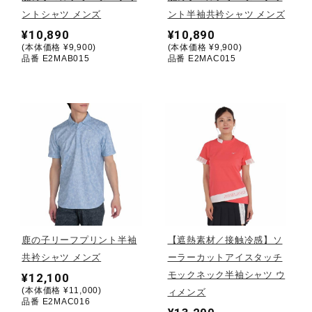
ントシャツ メンズ
ント半袖共衿シャツ メンズ
陸上競技
¥10,890
¥10,890
(本体価格 ¥9,900)
(本体価格 ¥9,900)
品番 E2MAB015
品番 E2MAC015
卓球
ソフトボール
柔道
ウィンタースポーツ
鹿の子リーフプリント半袖
【遮熱素材／接触冷感】ソ
共衿シャツ メンズ
ーラーカットアイスタッチ
モックネック半袖シャツ ウ
¥12,100
ワーキング
(本体価格 ¥11,000)
ィメンズ
品番 E2MAC016