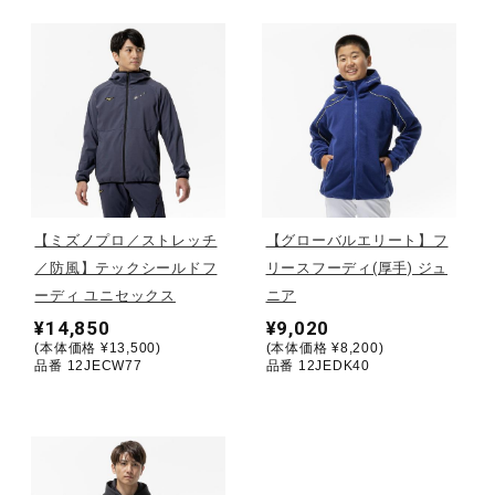
健康／エクササイズ
ジュニア／キッズ
メディカル
【ミズノプロ／ストレッチ
【グローバルエリート】フ
コラボ／ライセンス
／防風】テックシールドフ
リースフーディ(厚手) ジュ
ーディ ユニセックス
ニア
¥14,850
¥9,020
セール
(本体価格 ¥13,500)
(本体価格 ¥8,200)
品番 12JECW77
品番 12JEDK40
その他