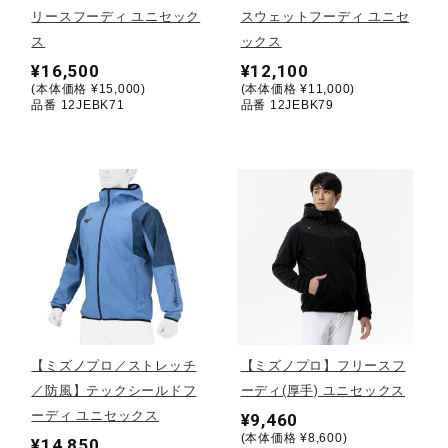
リースフーディ ユニセック
スウェットフーディ ユニセ
ス
ックス
陸上競技
¥16,500
¥12,100
(本体価格 ¥15,000)
(本体価格 ¥11,000)
品番 12JEBK71
品番 12JEBK79
卓球
ソフトボール
柔道
ウィンタースポーツ
【ミズノプロ／ストレッチ
【ミズノプロ】フリースフ
／防風】テックシールドフ
ーディ(厚手) ユニセックス
ワーキング
ーディ ユニセックス
¥9,460
(本体価格 ¥8,600)
¥14,850