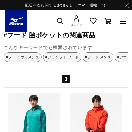
配送状況に関するお知らせ（ヤマト運輸HP）
ミズノ公式オンライン
フード
脇ポケット
ログイン
#フード 脇ポケットの関連商品
スニーカー
こんなキーワードでも検索されています
#フード ウィメンズ
#ジャケット フード
#フード メンズ
#アウタ
ライフスタイルウエア
1
ランニング
サッカー／フットサル
トレーニング