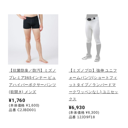
健康／エクササイズ
ジュニア／キッズ
メディカル
コラボ／ライセンス
【抗菌防臭／防汚】ミズノ
【ミズノプロ】強伸 ユニフ
プレミア365インナー ピュ
ォームパンツ(ショートフィ
アハイパーボクサーパンツ
ットタイプ／ランバードマ
セール
(前開き) メンズ
ークワッペンなし) ユニセッ
クス
¥1,760
(本体価格 ¥1,600)
¥6,930
その他
品番 C2JBD001
(本体価格 ¥6,300)
品番 12JD9F18