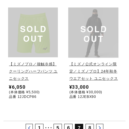
サポート
直営店一覧
取扱店一覧
【ミズノプロ／接触冷感】
【ミズノ公式オンライン限
クーリングハーフパンツ ユ
定／ミズノプロ】24年秋冬
ニセックス
ウエアセット ユニセックス
¥6,050
¥33,000
(本体価格 ¥5,500)
(本体価格 ¥30,000)
品番 12JDCP86
品番 12JEBX90
･･･
1
5
6
7
8