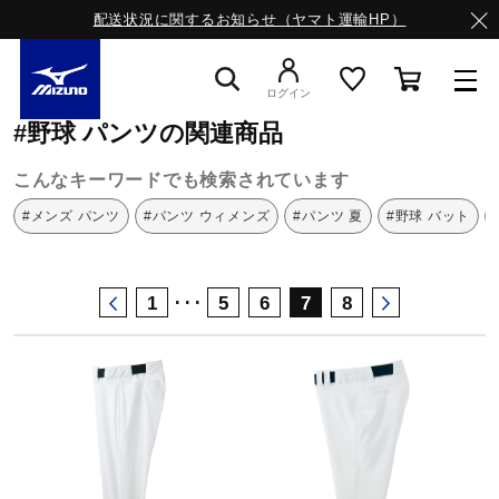
配送状況に関するお知らせ（ヤマト運輸HP）
ミズノ公式オンライン
パンツ
野球
ログイン
#野球 パンツの関連商品
スニーカー
こんなキーワードでも検索されています
#メンズ パンツ
#パンツ ウィメンズ
#パンツ 夏
#野球 バット
ライフスタイルウエア
･･･
1
5
6
7
8
ランニング
サッカー／フットサル
トレーニング