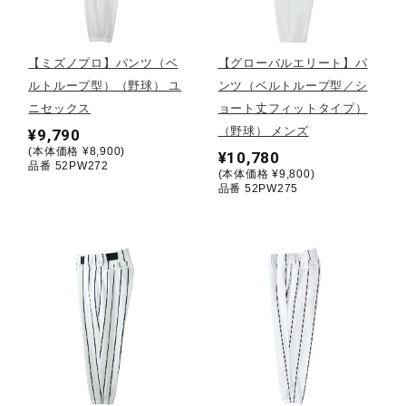
野球
【ミズノプロ】パンツ（ベ
【グローバルエリート】パ
ルトループ型）（野球） ユ
ンツ（ベルトループ型／シ
ニセックス
ョート丈フィットタイプ）
ゴルフ
（野球） メンズ
¥9,790
(本体価格 ¥8,900)
¥10,780
品番 52PW272
(本体価格 ¥9,800)
スイム
品番 52PW275
バレーボール
テニス／ソフトテニス
バドミントン