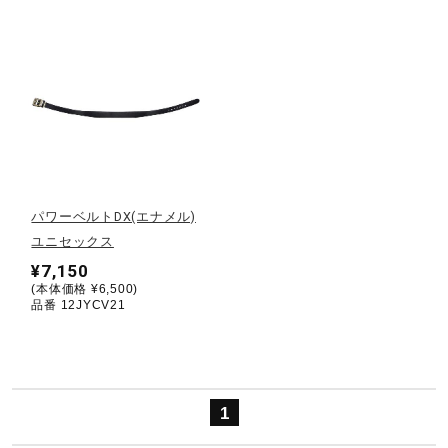
ウォーキングシューズ
ライフスタイルグッズ
インナー
パワーベルトDX(エナメル)
ユニセックス
寝具／ミズノスリープ
¥7,150
(本体価格 ¥6,500)
品番 12JYCV21
アウトドア／レイン
サポーター
1