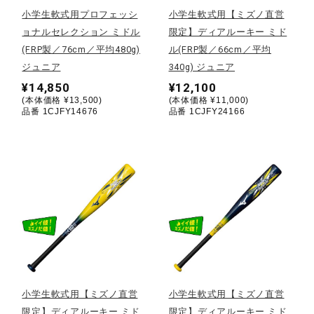
小学生軟式用プロフェッシ
小学生軟式用【ミズノ直営
陸上競技
ョナルセレクション ミドル
限定】ディアルーキー ミド
(FRP製／76cm／平均480g)
ル(FRP製／66cm／平均
ジュニア
340g) ジュニア
卓球
¥14,850
¥12,100
(本体価格 ¥13,500)
(本体価格 ¥11,000)
品番 1CJFY14676
品番 1CJFY24166
ソフトボール
柔道
ウィンタースポーツ
ワーキング
小学生軟式用【ミズノ直営
小学生軟式用【ミズノ直営
限定】ディアルーキー ミド
限定】ディアルーキー ミド