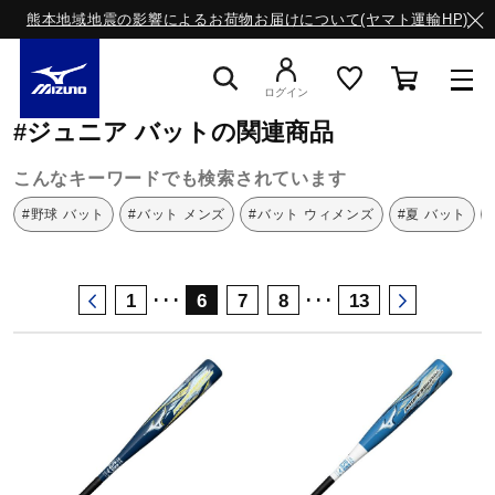
熊本地域地震の影響によるお荷物お届けについて(ヤマト運輸HP)
ミズノ公式オンライン
バット
ジュニア
ログイン
#ジュニア バットの関連商品
スニーカー
こんなキーワードでも検索されています
#野球 バット
#バット メンズ
#バット ウィメンズ
#夏 バット
ライフスタイルウエア
･･･
･･･
1
6
7
8
13
ランニング
サッカー／フットサル
トレーニング