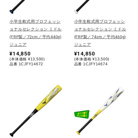
野球
小学生軟式用プロフェッシ
小学生軟式用プロフェッシ
ョナルセレクション ミドル
ョナルセレクション ミドル
(FRP製／72cm／平均440g)
(FRP製／74cm／平均460g)
ゴルフ
ジュニア
ジュニア
¥14,850
¥14,850
(本体価格 ¥13,500)
(本体価格 ¥13,500)
スイム
品番 1CJFY14672
品番 1CJFY14674
バレーボール
テニス／ソフトテニス
バドミントン