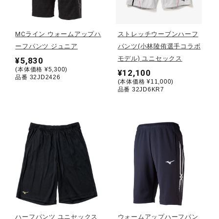
野球
MCライン ウォームアップハ
ストレッチウーブンハーフ
ーフパンツ ジュニア
パンツ(小林陵侑選手コラボ
モデル) ユニセックス
¥5,830
ゴルフ
(本体価格 ¥5,300)
¥12,100
品番 32JD2426
(本体価格 ¥11,000)
品番 32JD6KR7
スイム
バレーボール
テニス／ソフトテニス
バドミントン
ハーフパンツ ユニセックス
ウォームアップハーフパン