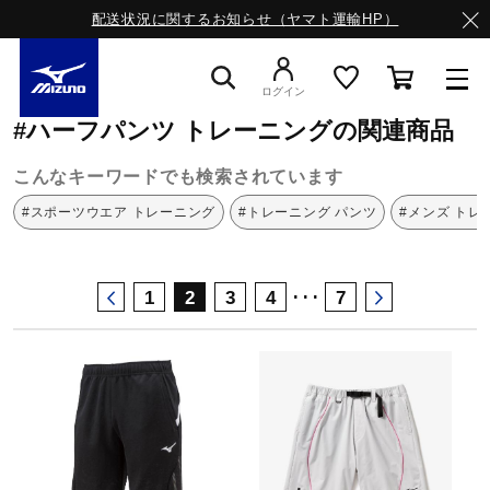
配送状況に関するお知らせ（ヤマト運輸HP）
ミズノ公式オンライン
ハーフパンツ
トレーニング
ログイン
#ハーフパンツ トレーニングの関連商品
スニーカー
こんなキーワードでも検索されています
#スポーツウエア トレーニング
#トレーニング パンツ
#メンズ トレ
ライフスタイルウエア
･･･
1
2
3
4
7
ランニング
サッカー／フットサル
トレーニング