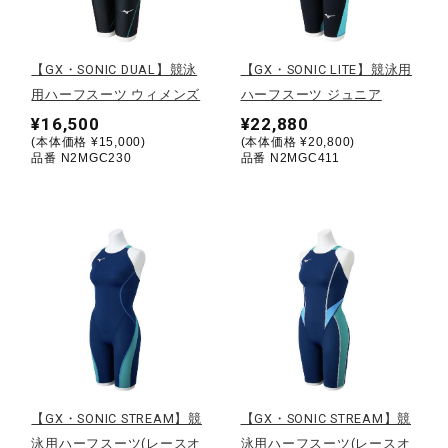
野球
【GX・SONIC DUAL】競泳
【GX・SONIC LITE】競泳用
用ハーフスーツ ウィメンズ
ハーフスーツ ジュニア
¥16,500
¥22,880
ゴルフ
(本体価格 ¥15,000)
(本体価格 ¥20,800)
品番 N2MGC230
品番 N2MGC411
スイム
バレーボール
テニス／ソフトテニス
【GX・SONIC STREAM】競
【GX・SONIC STREAM】競
バドミントン
泳用ハーフスーツ(レースオ
泳用ハーフスーツ(レースオ