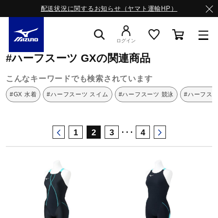
配送状況に関するお知らせ（ヤマト運輸HP）
ミズノ公式オンライン
ハーフスーツ
GX
ログイン
#ハーフスーツ GXの関連商品
スニーカー
こんなキーワードでも検索されています
#GX 水着
#ハーフスーツ スイム
#ハーフスーツ 競泳
#ハーフス
ライフスタイルウエア
･･･
1
2
3
4
ランニング
サッカー／フットサル
トレーニング