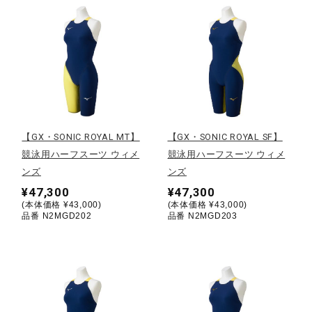
健康／エクササイズ
ジュニア／キッズ
メディカル
【GX・SONIC ROYAL MT】
【GX・SONIC ROYAL SF】
競泳用ハーフスーツ ウィメ
競泳用ハーフスーツ ウィメ
コラボ／ライセンス
ンズ
ンズ
¥47,300
¥47,300
(本体価格 ¥43,000)
(本体価格 ¥43,000)
品番 N2MGD202
品番 N2MGD203
セール
その他