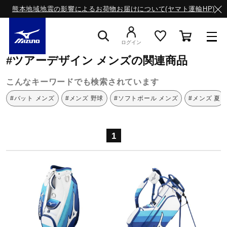
熊本地域地震の影響によるお荷物お届けについて(ヤマト運輸HP)
ミズノ公式オンライン
ツアーデザイン
メンズ
ログイン
#ツアーデザイン メンズの関連商品
スニーカー
こんなキーワードでも検索されています
#バット メンズ
#メンズ 野球
#ソフトボール メンズ
#メンズ 夏
ライフスタイルウエア
1
ランニング
サッカー／フットサル
トレーニング