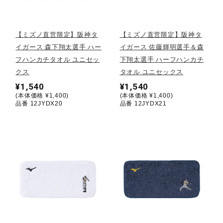
野球
【ミズノ直営限定】阪神タ
【ミズノ直営限定】阪神タ
イガース 森下翔太選手 ハー
イガース 佐藤輝明選手＆森
フハンカチタオル ユニセッ
下翔太選手 ハーフハンカチ
ゴルフ
クス
タオル ユニセックス
¥1,540
¥1,540
(本体価格 ¥1,400)
(本体価格 ¥1,400)
スイム
品番 12JYDX20
品番 12JYDX21
バレーボール
テニス／ソフトテニス
バドミントン