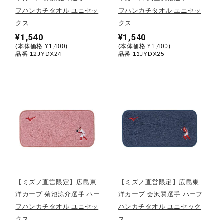
フハンカチタオル ユニセッ
フハンカチタオル ユニセッ
ウォーキングシューズ
クス
クス
¥1,540
¥1,540
(本体価格 ¥1,400)
(本体価格 ¥1,400)
ライフスタイルグッズ
品番 12JYDX24
品番 12JYDX25
インナー
寝具／ミズノスリープ
アウトドア／レイン
【ミズノ直営限定】広島東
【ミズノ直営限定】広島東
洋カープ 菊池涼介選手 ハー
洋カープ 会沢翼選手 ハーフ
サポーター
フハンカチタオル ユニセッ
ハンカチタオル ユニセック
クス
ス