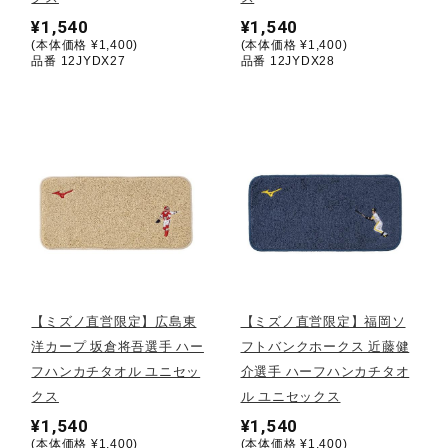
健康／エクササイズ
¥1,540
¥1,540
(本体価格 ¥1,400)
(本体価格 ¥1,400)
品番 12JYDX27
品番 12JYDX28
ジュニア／キッズ
メディカル
コラボ／ライセンス
セール
【ミズノ直営限定】広島東
【ミズノ直営限定】福岡ソ
洋カープ 坂倉将吾選手 ハー
フトバンクホークス 近藤健
フハンカチタオル ユニセッ
介選手 ハーフハンカチタオ
その他
クス
ル ユニセックス
¥1,540
¥1,540
(本体価格 ¥1,400)
(本体価格 ¥1,400)