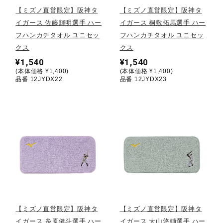
【ミズノ直営限定】阪神タ
【ミズノ直営限定】阪神タ
陸上競技
イガース 佐藤輝明選手 ハー
イガース 桐敷拓馬選手 ハー
フハンカチタオル ユニセッ
フハンカチタオル ユニセッ
クス
クス
卓球
¥1,540
¥1,540
(本体価格 ¥1,400)
(本体価格 ¥1,400)
品番 12JYDX22
品番 12JYDX23
ソフトボール
柔道
ウィンタースポーツ
ワーキング
【ミズノ直営限定】阪神タ
【ミズノ直営限定】阪神タ
イガース 糸原健斗選手 ハー
イガース 大山悠輔選手 ハー