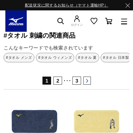
配送状況に関するお知らせ（ヤマト運輸HP）
ミズノ公式オンライン
タオル
刺繍
ログイン
#タオル 刺繍の関連商品
スニーカー
こんなキーワードでも検索されています
#タオル メンズ
#タオル ウィメンズ
#タオル 夏
#タオル 日本製
ライフスタイルウエア
･･･
1
2
3
ランニング
サッカー／フットサル
トレーニング