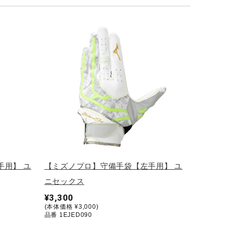
手用】 ユ
【ミズノプロ】守備手袋【左手用】 ユ
ニセックス
¥3,300
(本体価格 ¥3,000)
品番 1EJED090