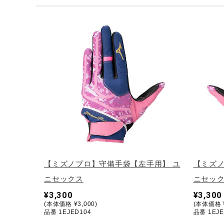
テニス／ソフトテニス
バドミントン
陸上競技
卓球
ソフトボール
柔道
ウィンタースポーツ
ワーキング
ウォーキングシューズ
【ミズノプロ】守備手袋【左手用】 ユ
【ミズノ
ライフスタイルグッズ
ニセックス
ニセッ
インナー
¥3,300
¥3,300
(本体価格 ¥3,000)
(本体価格 ¥
寝具／ミズノスリープ
品番 1EJED104
品番 1EJE