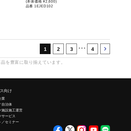
(本体価格 ¥2,600)
品番 1EJED102
･･･
1
2
3
4
商品を豊富に取り揃えています。
ス向け
企業
／自治体
ツ施設施工運営
ツサービス
ト／セミナー