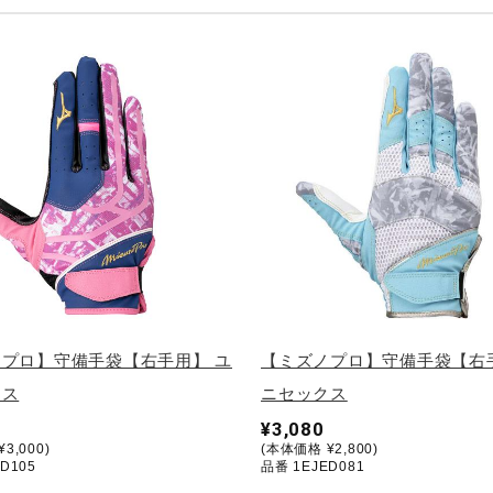
プロ】守備手袋【右手用】 ユ
【ミズノプロ】守備手袋【右
クス
ニセックス
¥3,080
3,000)
(本体価格 ¥2,800)
D105
品番 1EJED081