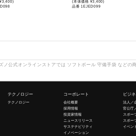
3,400)
(本体価格 ¥3,400)
D098
品番 1EJED099
ズノ公式オンラインストアでは
ソフトボール
守備手袋
などの
テクノロジー
コーポレート
ビジネ
テクノロジー
会社概要
法人／
採用情報
官公庁
投資家情報
スポー
ニュースリリース
スポー
サステナビリティ
イベン
イノベーション