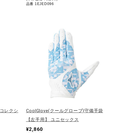
品番 1EJED096
色コレクシ
CoolGlove(クールグローブ)守備手袋
【左手用】 ユニセックス
¥2,860