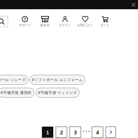
サポート
販売店
ログイン
お気に入り
カート
特集
ボール シューズ
#ソフトボール ユニフォーム
#守備手袋 通気性
#守備手袋 ウィメンズ
WAVE PROPHECY 13.2
･･･
1
2
3
4