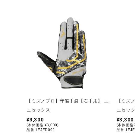
アウトドア／レイン
サポーター
健康／エクササイズ
ジュニア／キッズ
メディカル
コラボ／ライセンス
セール
その他
【ミズノプロ】守備手袋【右手用】 ユ
【ミズノ
ニセックス
ニセッ
¥3,300
¥3,300
(本体価格 ¥3,000)
(本体価格 ¥
品番 1EJED091
品番 1EJE