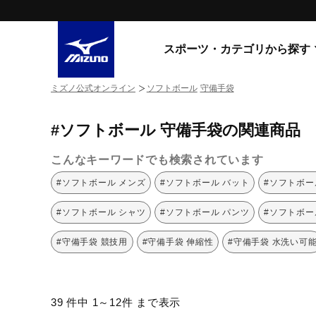
スポーツ・カテゴリから探す
ミズノ公式オンライン
ソフトボール
守備手袋
スニーカー
スニーカ
#ソフトボール 守備手袋の関連商品
ライフスタイルウエア
すべてのシリーズ
ランニング
こんなキーワードでも検索されています
WAVE PROPHECY
MORELIA LS
サッカー／フットサル
#ソフトボール メンズ
#ソフトボール バット
#ソフトボー
WAVE RIDER
トレーニング
MXR
#ソフトボール シャツ
#ソフトボール パンツ
#ソフトボー
ゴアテックス
野球
コラボレーション
#守備手袋 競技用
#守備手袋 伸縮性
#守備手袋 水洗い可
その他シリーズ
ゴルフ
スイム
スニーカー商品をすべて見る
39 件中 1～12件 まで表示
バレーボール