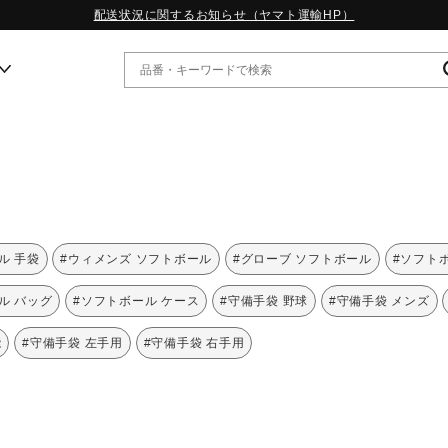
配送状況に関するお知らせ（ヤマト運輸HP）
ー
WP13.2｜特集
MORELIA LS｜特集
W.PROPHECY1｜特集
ル 手袋
#ウィメンズ ソフトボール
#グローブ ソフトボール
#ソフト
WP MAGIC MITA｜特集
WP STRAP｜特集
ル バッグ
#ソフトボール ケース
#守備手袋 野球
#守備手袋 メンズ
スペシャルカラーパック｜特集
WP STRAP 2｜特集
能
#守備手袋 左手用
#守備手袋 右手用
マーガレット・ハウエル｜特集
KICKS & ECHO｜特集