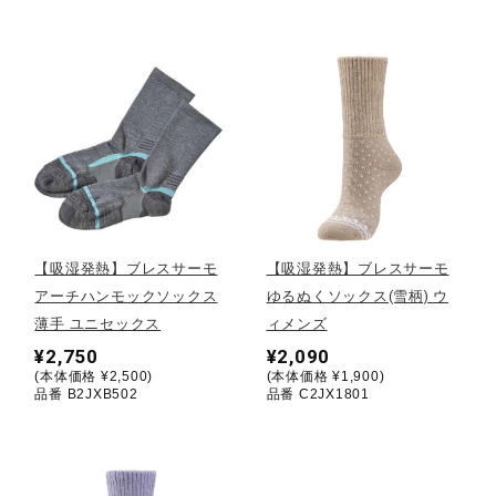
健康／エクササイズ
ジュニア／キッズ
メディカル
コラボ／ライセンス
【吸湿発熱】ブレスサーモ
【吸湿発熱】ブレスサーモ
アーチハンモックソックス
ゆるぬくソックス(雪柄) ウ
薄手 ユニセックス
ィメンズ
セール
¥2,750
¥2,090
(本体価格 ¥2,500)
(本体価格 ¥1,900)
品番 B2JXB502
品番 C2JX1801
その他