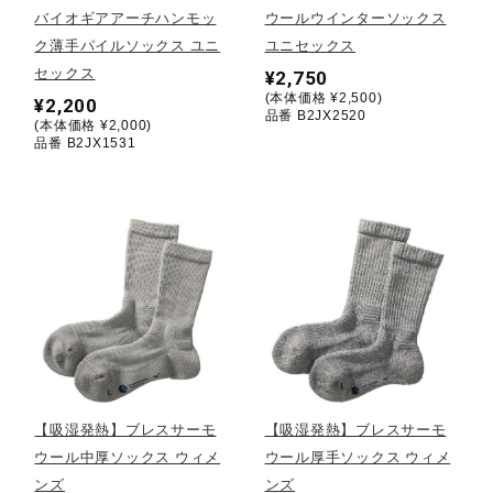
バイオギアアーチハンモッ
ウールウインターソックス
ク薄手パイルソックス ユニ
ユニセックス
陸上競技
セックス
¥2,750
(本体価格 ¥2,500)
¥2,200
品番 B2JX2520
(本体価格 ¥2,000)
卓球
品番 B2JX1531
ソフトボール
柔道
ウィンタースポーツ
【吸湿発熱】ブレスサーモ
【吸湿発熱】ブレスサーモ
ワーキング
ウール中厚ソックス ウィメ
ウール厚手ソックス ウィメ
ンズ
ンズ