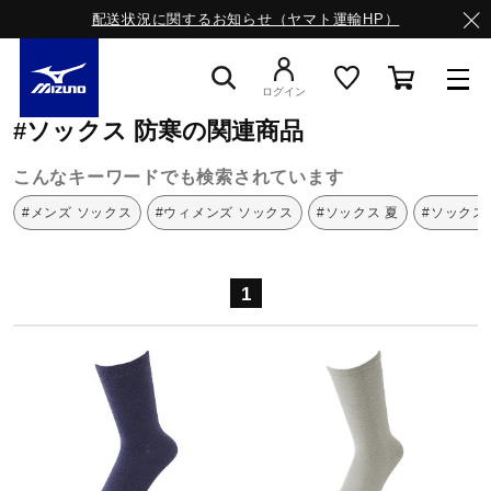
配送状況に関するお知らせ（ヤマト運輸HP）
ミズノ公式オンライン
ソックス
防寒
ログイン
#ソックス 防寒の関連商品
スニーカー
こんなキーワードでも検索されています
#メンズ ソックス
#ウィメンズ ソックス
#ソックス 夏
#ソックス
ライフスタイルウエア
1
ランニング
サッカー／フットサル
トレーニング