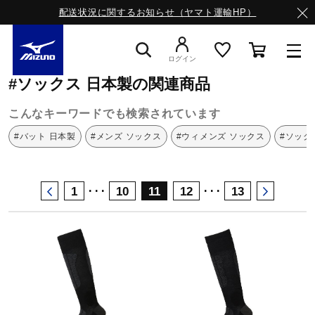
配送状況に関するお知らせ（ヤマト運輸HP）
ミズノ公式オンライン
ソックス
日本製
ログイン
#ソックス 日本製の関連商品
スニーカー
こんなキーワードでも検索されています
#バット 日本製
#メンズ ソックス
#ウィメンズ ソックス
#ソック
ライフスタイルウエア
･･･
･･･
1
10
11
12
13
ランニング
サッカー／フットサル
トレーニング