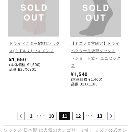
サポート
直営店一覧
ドライベクター5本指ソック
【ミズノ直営限定】ドライ
取扱店一覧
ス(ミドル丈) ウィメンズ
ベクター足袋型ソックス
（ショート丈） ユニセック
¥1,650
(本体価格 ¥1,500)
ス
品番 B2JX0301
¥1,540
(本体価格 ¥1,400)
品番 B2JX1103
･･･
･･･
1
10
11
12
13
ソックス
日本製
は人気のカテゴリーです。ミズノ公式オン