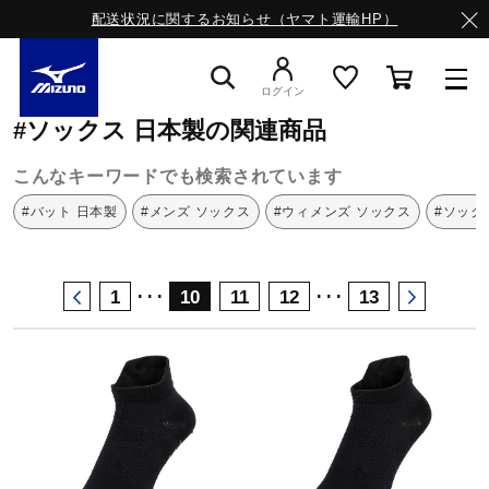
配送状況に関するお知らせ（ヤマト運輸HP）
ミズノ公式オンライン
ソックス
日本製
ログイン
#ソックス 日本製の関連商品
スニーカー
こんなキーワードでも検索されています
#バット 日本製
#メンズ ソックス
#ウィメンズ ソックス
#ソック
ライフスタイルウエア
･･･
･･･
1
10
11
12
13
ランニング
サッカー／フットサル
トレーニング