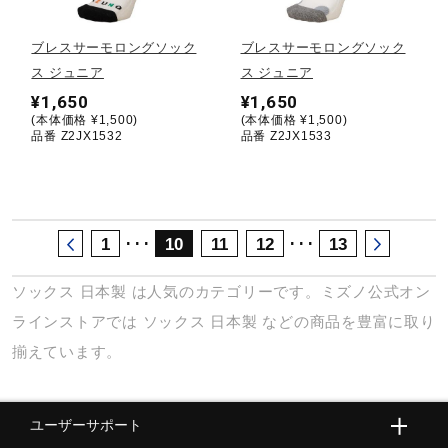
サポート
ブレスサーモロングソック
ブレスサーモロングソック
ス ジュニア
ス ジュニア
直営店一覧
¥1,650
¥1,650
(本体価格 ¥1,500)
(本体価格 ¥1,500)
品番 Z2JX1532
品番 Z2JX1533
取扱店一覧
･･･
･･･
1
10
11
12
13
ソックス
日本製
は人気のカテゴリーです。ミズノ公式オン
ラインストアでは
ソックス
日本製
などの商品を豊富に取り
揃えています。
ユーザーサポート