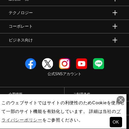
テクノロジー
コーポレート
ビジネス向け
公式SNSアカウント
企業情報
ご利用条件
このウェブサイトではサイトの利便性のためCookieを使用し
プライバシーポリシー
特定商取引法
て一部のサイト機能を有効化しています。 詳細は当社の
プ
ライバシーポリシー
をご参照ください。
OK
© Mizuno Corporation