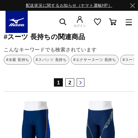
配送状況に関するお知らせ（ヤマト運輸HP）
ミズノ公式オンライン
スーツ
長持ち
ログイン
#スーツ 長持ちの関連商品
スニーカー
こんなキーワードでも検索されています
#水着 長持ち
#スパッツ 長持ち
#エクサースーツ 長持ち
#スーツ
ライフスタイルウエア
1
2
ランニング
サッカー／フットサル
トレーニング