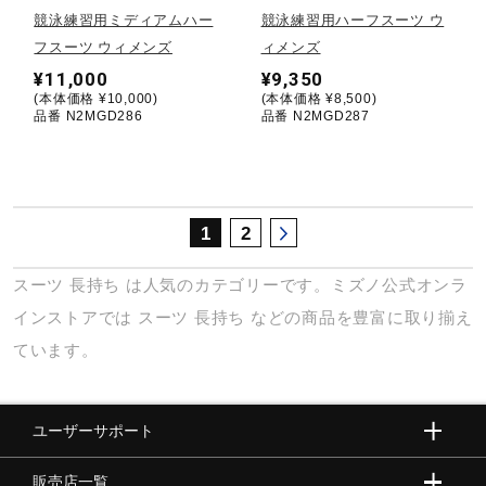
サポート
競泳練習用ミディアムハー
競泳練習用ハーフスーツ ウ
フスーツ ウィメンズ
ィメンズ
¥11,000
¥9,350
直営店一覧
(本体価格 ¥10,000)
(本体価格 ¥8,500)
品番 N2MGD286
品番 N2MGD287
取扱店一覧
1
2
スーツ
長持ち
は人気のカテゴリーです。ミズノ公式オンラ
インストアでは
スーツ
長持ち
などの商品を豊富に取り揃え
ています。
ユーザーサポート
販売店一覧