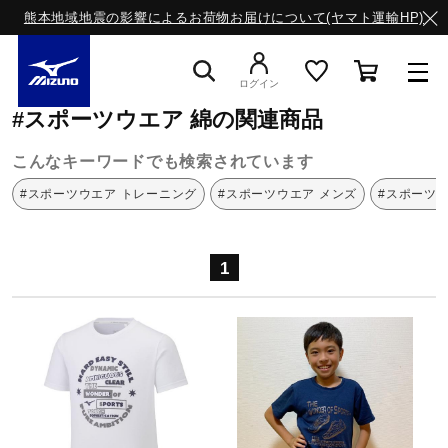
熊本地域地震の影響によるお荷物お届けについて(ヤマト運輸HP)
ミズノ公式オンライン
スポーツウエア
綿
ログイン
#スポーツウエア 綿の関連商品
スニーカー
こんなキーワードでも検索されています
#スポーツウエア トレーニング
#スポーツウエア メンズ
#スポーツ
ライフスタイルウエア
1
ランニング
サッカー／フットサル
トレーニング