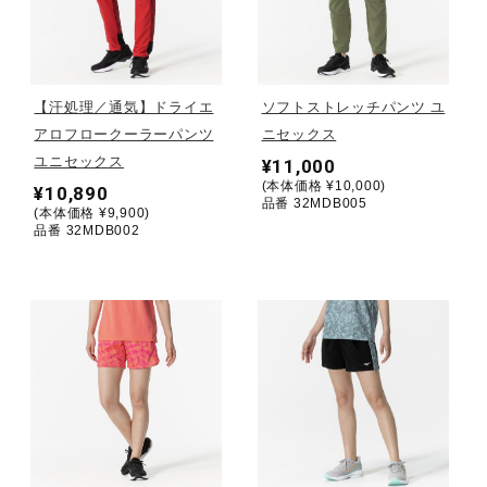
野球
【汗処理／通気】ドライエ
ソフトストレッチパンツ ユ
アロフロークーラーパンツ
ニセックス
ゴルフ
ユニセックス
¥11,000
(本体価格 ¥10,000)
¥10,890
品番 32MDB005
(本体価格 ¥9,900)
スイム
品番 32MDB002
バレーボール
テニス／ソフトテニス
バドミントン