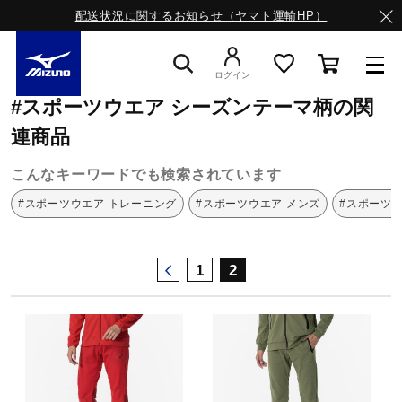
配送状況に関するお知らせ（ヤマト運輸HP）
ミズノ公式オンライン
スポーツウエア
シーズンテーマ柄
ログイン
#スポーツウエア シーズンテーマ柄の関
スニーカー
連商品
こんなキーワードでも検索されています
ライフスタイルウエア
#スポーツウエア トレーニング
#スポーツウエア メンズ
#スポーツ
ランニング
1
2
サッカー／フットサル
トレーニング