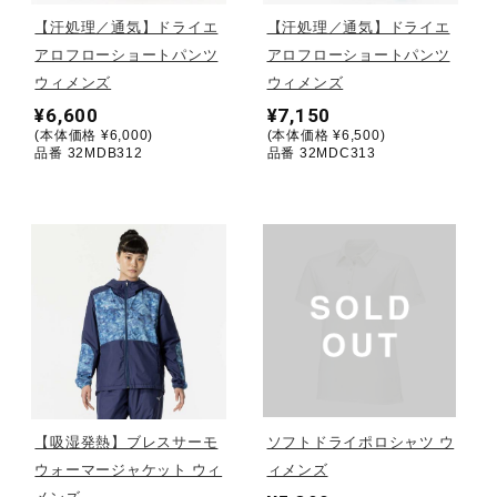
【汗処理／通気】ドライエ
【汗処理／通気】ドライエ
陸上競技
アロフローショートパンツ
アロフローショートパンツ
ウィメンズ
ウィメンズ
¥6,600
¥7,150
卓球
(本体価格 ¥6,000)
(本体価格 ¥6,500)
品番 32MDB312
品番 32MDC313
ソフトボール
柔道
ウィンタースポーツ
【吸湿発熱】ブレスサーモ
ソフトドライポロシャツ ウ
ワーキング
ウォーマージャケット ウィ
ィメンズ