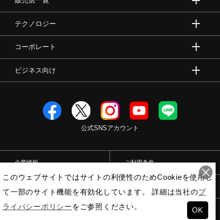
販売店一覧
テクノロジー
コーポレート
ビジネス向け
公式SNSアカウント
企業情報
ご利用条件
このウェブサイトではサイトの利便性のためCookieを使用し
プライバシーポリシー
特定商取引法
て一部のサイト機能を有効化しています。 詳細は当社の
プ
ライバシーポリシー
をご参照ください。
OK
© Mizuno Corporation