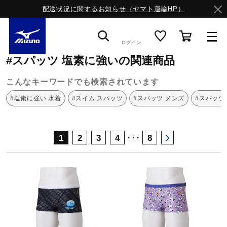
配送状況に関するお知らせ（ヤマト運輸HP）
ミズノ公式オンライン
スパッツ
塩素に強い
ログイン
#スパッツ 塩素に強いの関連商品
スニーカー
こんなキーワードでも検索されています
#塩素に強い 水着
#スイム スパッツ
#スパッツ メンズ
#スパッツ
ライフスタイルウエア
･･･
1
2
3
4
8
ランニング
サッカー／フットサル
トレーニング