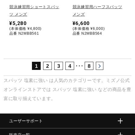
サポート
競泳練習用ショートスパッ
競泳練習用ハーフスパッツ
ツ メンズ
メンズ
¥5,280
¥6,600
直営店一覧
(本体価格 ¥4,800)
(本体価格 ¥6,000)
品番 N2MBB561
品番 N2MBB564
取扱店一覧
･･･
1
2
3
4
8
スパッツ
塩素に強い
は人気のカテゴリーです。ミズノ公式
オンラインストアでは
スパッツ
塩素に強い
などの商品を豊
富に取り揃えています。
ユーザーサポート