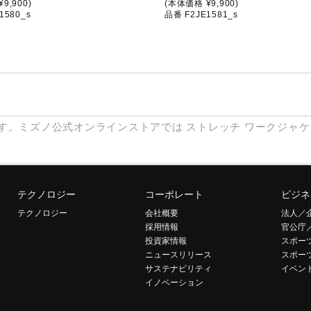
9,900)
(本体価格 ¥9,900)
1580_s
品番 F2JE1581_s
す。ミズノ公式オンラインストアでは
ストレッチ
ワークジャケ
テクノロジー
コーポレート
ビジネ
テクノロジー
会社概要
法人／
採用情報
官公庁
投資家情報
スポー
ニュースリリース
スポー
サステナビリティ
イベン
イノベーション