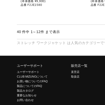
(本体価格 ¥9,900)
(本体価格 ¥
品番 F2JE1580
品番 F2JE
40 件中 1～12件 まで表示
ストレッチ
ワークジャケット
は人気のカテゴリーで
ユーザーサポート
販売店一覧
ユーザーサポート
直営店
CLUB MIZUNOについて
取扱店
お買い物についてのFAQ
製品についてのFAQ
製品カタログ
重要なお知らせ
お問い合わせ