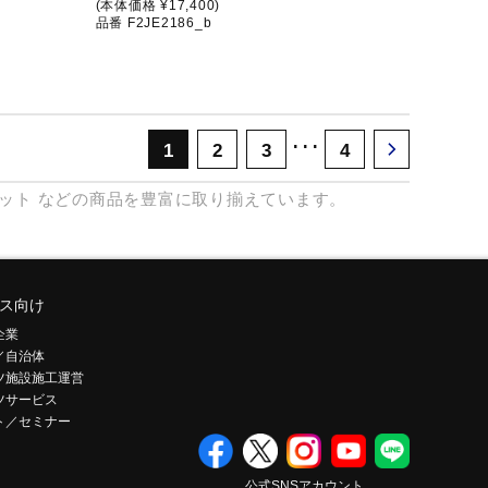
(本体価格 ¥17,400)
品番 F2JE2186_b
･･･
1
2
3
4
ット
などの商品を豊富に取り揃えています。
ス向け
企業
／自治体
ツ施設施工運営
ツサービス
ト／セミナー
公式SNSアカウント