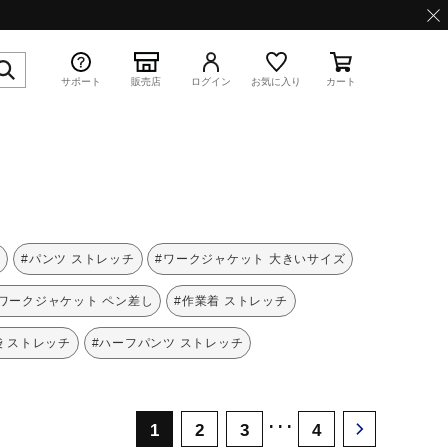
サポート
販売店
ログイン
お気に入り
カート
特集
夏
#パンツ ストレッチ
#ワークジャケット 大きいサイズ
#ワークジャケット ペン差し
#作業着 ストレッチ
袋 ストレッチ
#ハーフパンツ ストレッチ
WAVE PROPHECY 13.2
･･･
1
2
3
4