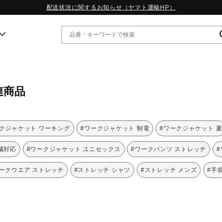
配送状況に関するお知らせ（ヤマト運輸HP）
ー
連商品
WP13.2｜特集
MORELIA LS｜特集
W.PROPHECY1｜特集
クジャケット ワーキング
#ワークジャケット 制電
#ワークジャケット 
WP MAGIC MITA｜特集
WP STRAP｜特集
繍対応
#ワークジャケット ユニセックス
#ワークパンツ ストレッチ
スペシャルカラーパック｜特集
WP STRAP 2｜特集
ワークウエア ストレッチ
#ストレッチ シャツ
#ストレッチ メンズ
#手
マーガレット・ハウエル｜特集
KICKS & ECHO｜特集