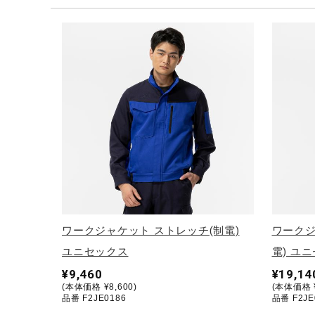
テニス／ソフトテニス
バドミントン
陸上競技
卓球
ソフトボール
柔道
ウィンタースポーツ
ワーキング
ウォーキングシューズ
ワークジャケット ストレッチ(制電)
ワークジ
ライフスタイルグッズ
ユニセックス
電) ユ
インナー
¥9,460
¥19,14
(本体価格 ¥8,600)
(本体価格 ¥
寝具／ミズノスリープ
品番 F2JE0186
品番 F2JE