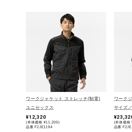
アウトドア／レイン
サポーター
健康／エクササイズ
ジュニア／キッズ
メディカル
コラボ／ライセンス
セール
その他
ワークジャケット ストレッチ(制電)
ワークジ
ユニセックス
サイズ／
¥12,320
¥23,32
(本体価格 ¥11,200)
(本体価格 ¥
品番 F2JE1194
品番 F2JE