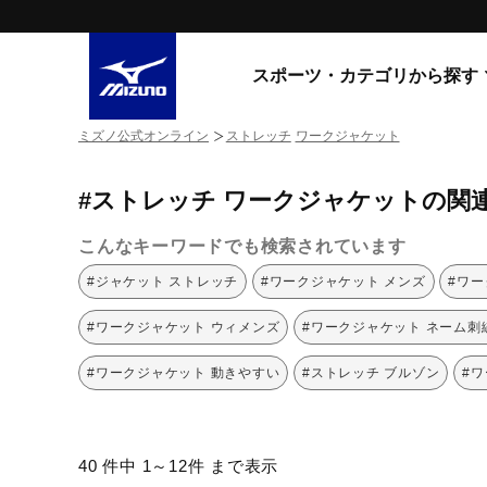
スポーツ・カテゴリから探す
ミズノ公式オンライン
ストレッチ
ワークジャケット
スニーカー
スニーカ
#ストレッチ ワークジャケットの関
ライフスタイルウエア
すべてのシリーズ
ランニング
こんなキーワードでも検索されています
WAVE PROPHECY
MORELIA LS
サッカー／フットサル
#ジャケット ストレッチ
#ワークジャケット メンズ
#ワー
WAVE RIDER
トレーニング
MXR
#ワークジャケット ウィメンズ
#ワークジャケット ネーム刺
ゴアテックス
野球
コラボレーション
#ワークジャケット 動きやすい
#ストレッチ ブルゾン
#
その他シリーズ
ゴルフ
スイム
スニーカー商品をすべて見る
40 件中 1～12件 まで表示
バレーボール