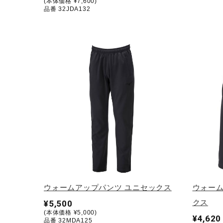
(本体価格 ¥7,600)
アウトドア／レイン
品番 32JDA132
サポーター
健康／エクササイズ
ジュニア／キッズ
メディカル
コラボ／ライセンス
セール
その他
ウォームアップパンツ ユニセックス
ウォーム
クス
¥5,500
(本体価格 ¥5,000)
¥4,620
品番 32MDA125