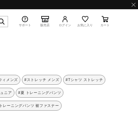
サポート
販売店
ログイン
お気に入り
カート
特集
 ウィメンズ
#ストレッチ メンズ
#Tシャツ ストレッチ
ジュニア
#夏 トレーニングパンツ
#トレーニングパンツ 裾ファスナー
WAVE PROPHECY 13.2