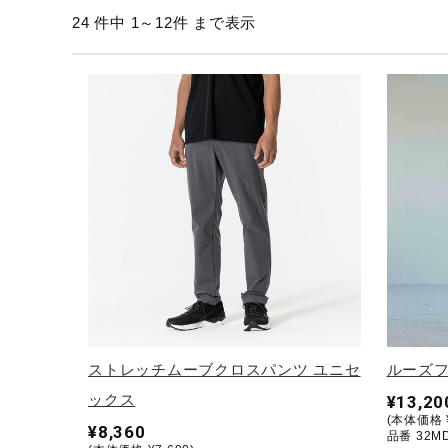
24 件中 1～12件 まで表示
テニス／ソフトテニス
バドミントン
陸上競技
卓球
ソフトボール
柔道
ウィンタースポーツ
ワーキング
ウォーキングシューズ
ライフスタイルグッズ
ストレッチムーブクロスパンツ ユニセ
ルーズフ
インナー
ックス
¥13,20
(本体価格 ¥
寝具／ミズノスリープ
¥8,360
品番 32M