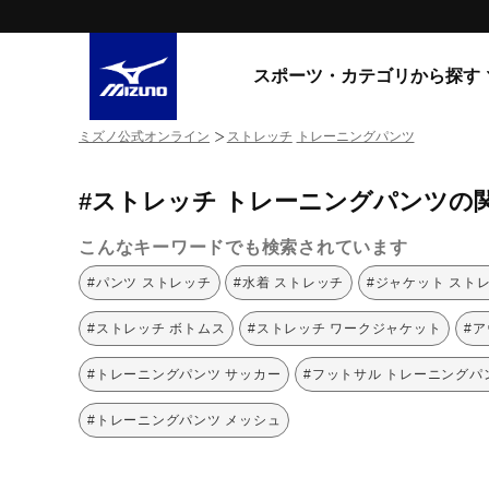
スポーツ・カテゴリから探す
ミズノ公式オンライン
ストレッチ
トレーニングパンツ
スニーカー
スニーカ
#ストレッチ トレーニングパンツの
ライフスタイルウエア
すべてのシリーズ
ランニング
こんなキーワードでも検索されています
WAVE PROPHECY
MORELIA LS
サッカー／フットサル
#パンツ ストレッチ
#水着 ストレッチ
#ジャケット スト
WAVE RIDER
トレーニング
MXR
#ストレッチ ボトムス
#ストレッチ ワークジャケット
#ア
ゴアテックス
野球
コラボレーション
#トレーニングパンツ サッカー
#フットサル トレーニングパ
その他シリーズ
ゴルフ
#トレーニングパンツ メッシュ
スイム
スニーカー商品をすべて見る
バレーボール