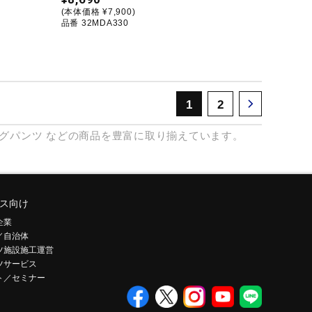
(本体価格 ¥7,900)
品番 32MDA330
1
2
グパンツ
などの商品を豊富に取り揃えています。
ス向け
企業
／自治体
ツ施設施工運営
ツサービス
ト／セミナー