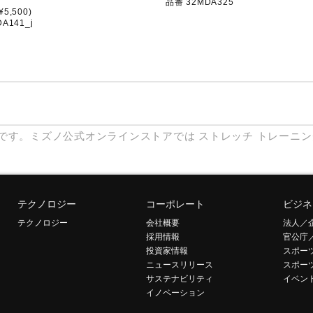
品番 32MDA325
5,500)
A141_j
です。ミズノ公式オンラインストアでは
ストレッチ
トレーニン
テクノロジー
コーポレート
ビジネ
テクノロジー
会社概要
法人／
採用情報
官公庁
投資家情報
スポー
ニュースリリース
スポー
サステナビリティ
イベン
イノベーション