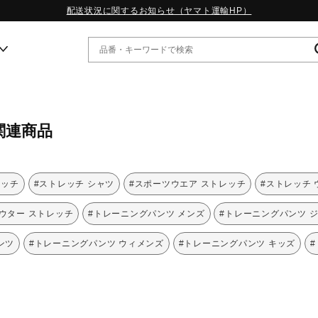
配送状況に関するお知らせ（ヤマト運輸HP）
ー
関連商品
WP13.2｜特集
MORELIA LS｜特集
W.PROPHECY1｜特集
レッチ
#ストレッチ シャツ
#スポーツウエア ストレッチ
#ストレッチ
WP MAGIC MITA｜特集
WP STRAP｜特集
ウター ストレッチ
#トレーニングパンツ メンズ
#トレーニングパンツ 
スペシャルカラーパック｜特集
WP STRAP 2｜特集
ンツ
#トレーニングパンツ ウィメンズ
#トレーニングパンツ キッズ
マーガレット・ハウエル｜特集
KICKS & ECHO｜特集