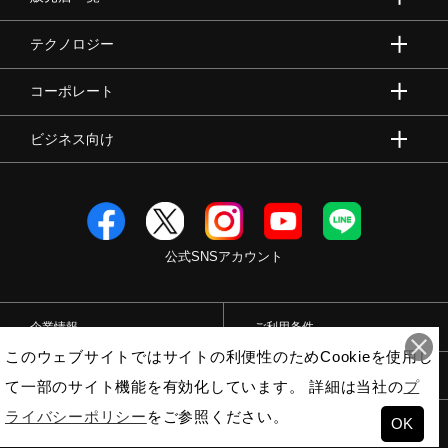
テクノロジー
コーポレート
ビジネス向け
公式SNSアカウント
企業情報
ご利用条件
このウェブサイトではサイトの利便性のためCookieを使用し
プライバシーポリシー
特定商取引法
て一部のサイト機能を有効化しています。 詳細は当社の
プ
ライバシーポリシー
をご参照ください。
OK
© Mizuno Corporation