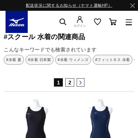
配送状況に関するお知らせ（ヤマト運輸HP）
ミズノ公式オンライン
スクール
水着
ログイン
#スクール 水着の関連商品
スニーカー
こんなキーワードでも検索されています
#水着 夏
#水着 日本製
#水着 ウィメンズ
#フィットネス 水着
ライフスタイルウエア
1
2
ランニング
サッカー／フットサル
トレーニング