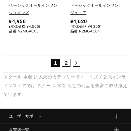
サポート
ベーシックオールインワン
ベーシックオールインワン
ウィメンズ
ジュニア
¥4,950
¥4,620
直営店一覧
(本体価格 ¥4,500)
(本体価格 ¥4,200)
品番 N2MGAC03
品番 N2MGAC04
取扱店一覧
1
2
スクール
水着
は人気のカテゴリーです。ミズノ公式オンラ
インストアでは
スクール
水着
などの商品を豊富に取り揃え
ています。
ユーザーサポート
販売店一覧