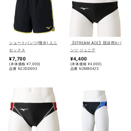
健康／エクササイズ
ジュニア／キッズ
ショートパンツ(撥水) ユニ
【STREAM ACE】競泳用Vパ
メディカル
セックス
ンツ ジュニア
¥7,700
¥4,400
(本体価格 ¥7,000)
(本体価格 ¥4,000)
品番 N2JDD003
品番 N2MB0423
コラボ／ライセンス
セール
その他