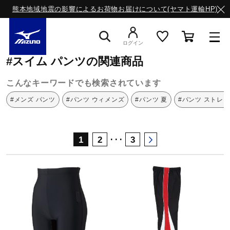
熊本地域地震の影響によるお荷物お届けについて(ヤマト運輸HP)
ミズノ公式オンライン
スイム
パンツ
ログイン
#スイム パンツの関連商品
スニーカー
こんなキーワードでも検索されています
#メンズ パンツ
#パンツ ウィメンズ
#パンツ 夏
#パンツ ストレ
ライフスタイルウエア
･･･
1
2
3
ランニング
サッカー／フットサル
トレーニング