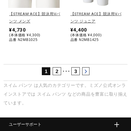
サポート
【STREAM ACE】競泳用Vパ
【STREAM ACE】競泳用Vパ
ンツ メンズ
ンツ ジュニア
直営店一覧
¥4,730
¥4,400
(本体価格 ¥4,300)
(本体価格 ¥4,000)
品番 N2MB1025
品番 N2MB1425
取扱店一覧
･･･
1
2
3
スイム
パンツ
は人気のカテゴリーです。ミズノ公式オンラ
インストアでは
スイム
パンツ
などの商品を豊富に取り揃え
ています。
ユーザーサポート