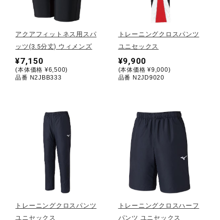
野球
アクアフィットネス用スパ
トレーニングクロスパンツ
ッツ(3.5分丈) ウィメンズ
ユニセックス
¥7,150
¥9,900
ゴルフ
(本体価格 ¥6,500)
(本体価格 ¥9,000)
品番 N2JBB333
品番 N2JD9020
スイム
バレーボール
テニス／ソフトテニス
トレーニングクロスパンツ
トレーニングクロスハーフ
バドミントン
ユニセックス
パンツ ユニセックス