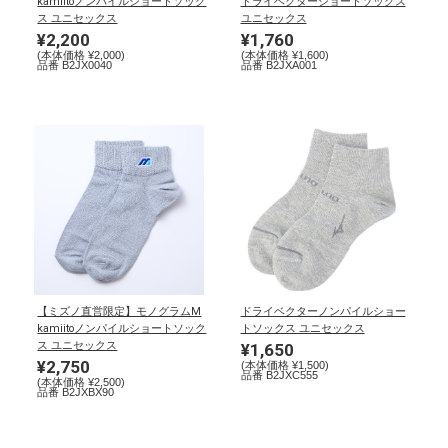
kamiitoノンパイルショートソック
ドライベクターショートソックス
ス ユニセックス
ユニセックス
健康／エクササイズ
¥2,200
¥1,760
(本体価格 ¥2,000)
(本体価格 ¥1,600)
品番 B2JX0040
品番 B2JXA001
ジュニア／キッズ
メディカル
コラボ／ライセンス
セール
【ミズノ直営限定】モノグラムM
ドライベクターノンパイルショー
kamiitoノンパイルショートソック
トソックス ユニセックス
ス ユニセックス
¥1,650
¥2,750
(本体価格 ¥1,500)
品番 B2JXC555
(本体価格 ¥2,500)
その他
品番 B2JXBX90