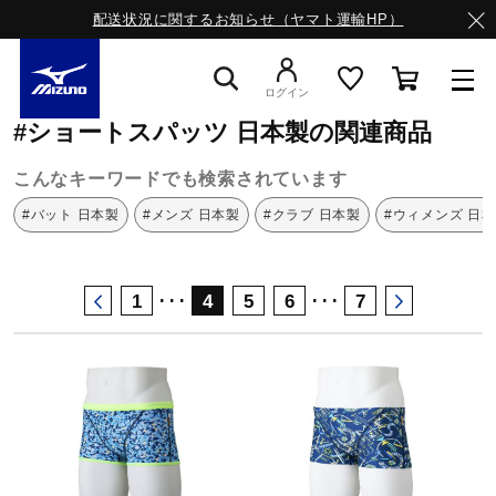
配送状況に関するお知らせ（ヤマト運輸HP）
ミズノ公式オンライン
ショートスパッツ
日本製
ログイン
#ショートスパッツ 日本製の関連商品
スニーカー
こんなキーワードでも検索されています
#バット 日本製
#メンズ 日本製
#クラブ 日本製
#ウィメンズ 日
ライフスタイルウエア
･･･
･･･
1
4
5
6
7
ランニング
サッカー／フットサル
トレーニング