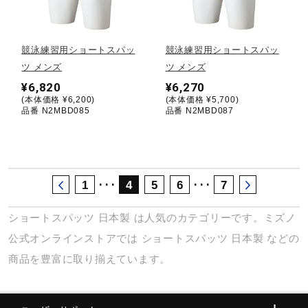
サポート
競泳練習用ショートスパッ
競泳練習用ショートスパッ
直営店一覧
ツ メンズ
ツ メンズ
¥6,820
¥6,270
(本体価格 ¥6,200)
(本体価格 ¥5,700)
取扱店一覧
品番 N2MBD085
品番 N2MBD087
･･･
･･･
1
4
5
6
7
ショートスパッツ
日本製
は人気のカテゴリーです。ミズノ
公式オンラインストアでは
ショートスパッツ
日本製
などの
商品を豊富に取り揃えています。