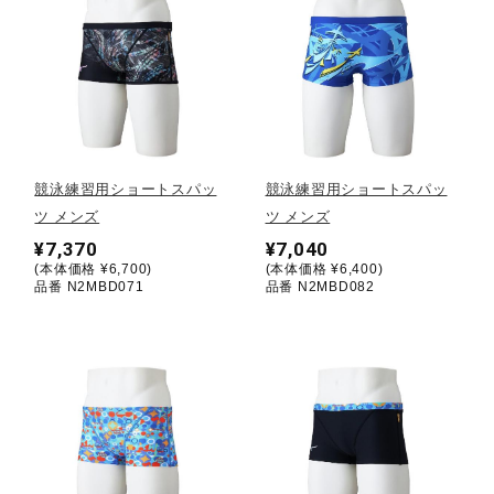
健康／エクササイズ
ジュニア／キッズ
メディカル
競泳練習用ショートスパッ
競泳練習用ショートスパッ
ツ メンズ
ツ メンズ
¥7,370
¥7,040
コラボ／ライセンス
(本体価格 ¥6,700)
(本体価格 ¥6,400)
品番 N2MBD071
品番 N2MBD082
セール
その他