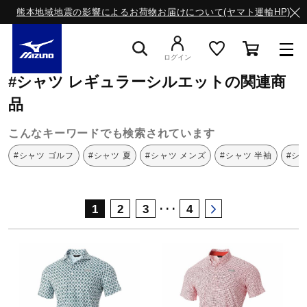
熊本地域地震の影響によるお荷物お届けについて(ヤマト運輸HP)
ミズノ公式オンライン
シャツ
レギュラーシルエット
ログイン
#シャツ レギュラーシルエットの関連商
スニーカー
品
こんなキーワードでも検索されています
ライフスタイルウエア
#シャツ ゴルフ
#シャツ 夏
#シャツ メンズ
#シャツ 半袖
#シ
ランニング
･･･
1
2
3
4
サッカー／フットサル
トレーニング