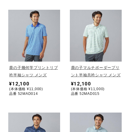
健康／エクササイズ
ジュニア／キッズ
メディカル
鹿の子幾何学プリントリブ
鹿の子マルチボーダープリ
コラボ／ライセンス
衿半袖シャツ メンズ
ント半袖共衿シャツ メンズ
¥12,100
¥12,100
(本体価格 ¥11,000)
(本体価格 ¥11,000)
セール
品番 52MAD014
品番 52MAD015
その他