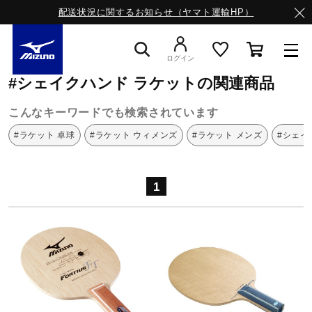
配送状況に関するお知らせ（ヤマト運輸HP）
ミズノ公式オンライン
シェイクハンド
ラケット
ログイン
#シェイクハンド ラケットの関連商品
スニーカー
こんなキーワードでも検索されています
#ラケット 卓球
#ラケット ウィメンズ
#ラケット メンズ
#シェイ
ライフスタイルウエア
1
ランニング
サッカー／フットサル
トレーニング