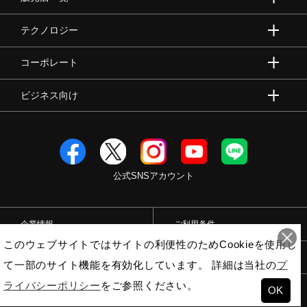
テクノロジー
コーポレート
ビジネス向け
公式SNSアカウント
企業情報
ご利用条件
このウェブサイトではサイトの利便性のためCookieを使用し
プライバシーポリシー
特定商取引法
て一部のサイト機能を有効化しています。 詳細は当社の
プ
ライバシーポリシー
をご参照ください。
OK
© Mizuno Corporation