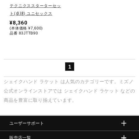
サポート
テクニクススターターセッ
ト(卓球) ユニセックス
¥8,360
直営店一覧
(本体価格 ¥7,600)
品番 83JTTB90
取扱店一覧
1
シェイクハンド
ラケット
は人気のカテゴリーです。ミズノ
公式オンラインストアでは
シェイクハンド
ラケット
などの
商品を豊富に取り揃えています。
ユーザーサポート
販売店一覧