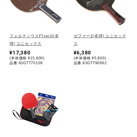
健康／エクササイズ
ジュニア／キッズ
フォルティウスFTver.D(卓
ゼファー2(卓球) ユニセック
球) ユニセックス
ス
メディカル
¥17,380
¥6,380
(本体価格 ¥15,800)
(本体価格 ¥5,800)
品番 83GTT70109
品番 83GTT90962
コラボ／ライセンス
セール
その他