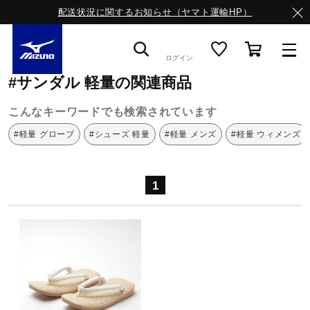
配送状況に関するお知らせ（ヤマト運輸HP）
ミズノ公式オンライン
サンダル
軽量
ログイン
#サンダル 軽量の関連商品
スニーカー
こんなキーワードでも検索されています
#軽量 グローブ
#シューズ 軽量
#軽量 メンズ
#軽量 ウィメンズ
ライフスタイルウエア
1
ランニング
サッカー／フットサル
トレーニング