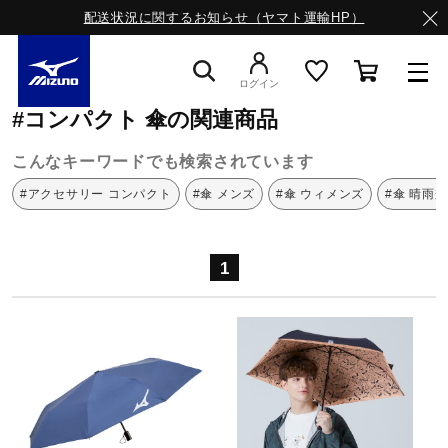
配送状況に関するお知らせ（ヤマト運輸HP）
ミズノ公式オンライン
コンパクト
傘
ログイン
#コンパクト 傘の関連商品
スニーカー
こんなキーワードでも検索されています
#アクセサリー コンパクト
#傘 メンズ
#傘 ウィメンズ
#傘 晴雨
ライフスタイルウエア
1
ランニング
サッカー／フットサル
トレーニング