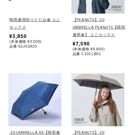
野球
晴雨兼用折りたたみ傘 ユニ
【PEANUTS】-20
セックス
UMBRELLA PEANUTS【晴雨
兼用傘】 ユニセックス
¥3,850
ゴルフ
(本体価格 ¥3,500)
¥7,590
品番 63JX2920
(本体価格 ¥6,900)
品番 C3JCLB01
スイム
バレーボール
テニス／ソフトテニス
バドミントン
-20 UMBRELLA 60【晴雨兼
【PEANUTS】-20