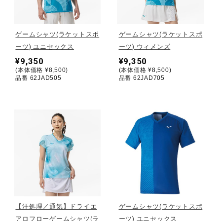
野球
ゲームシャツ(ラケットスポ
ゲームシャツ(ラケットスポ
ーツ) ユニセックス
ーツ) ウィメンズ
¥9,350
¥9,350
ゴルフ
(本体価格 ¥8,500)
(本体価格 ¥8,500)
品番 62JAD505
品番 62JAD705
スイム
バレーボール
テニス／ソフトテニス
【汗処理／通気】ドライエ
ゲームシャツ(ラケットスポ
バドミントン
アロフローゲームシャツ(ラ
ーツ) ユニセックス