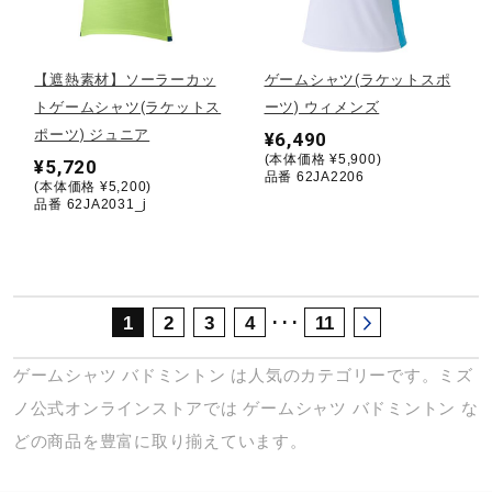
サポート
【遮熱素材】ソーラーカッ
ゲームシャツ(ラケットスポ
直営店一覧
トゲームシャツ(ラケットス
ーツ) ウィメンズ
ポーツ) ジュニア
¥6,490
(本体価格 ¥5,900)
¥5,720
取扱店一覧
品番 62JA2206
(本体価格 ¥5,200)
品番 62JA2031_j
･･･
1
2
3
4
11
ゲームシャツ
バドミントン
は人気のカテゴリーです。ミズ
ノ公式オンラインストアでは
ゲームシャツ
バドミントン
な
どの商品を豊富に取り揃えています。