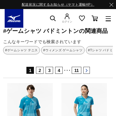
配送状況に関するお知らせ（ヤマト運輸HP）
ミズノ公式オンライン
ゲームシャツ
バドミントン
ログイン
#ゲームシャツ バドミントンの関連商品
スニーカー
こんなキーワードでも検索されています
#ゲームシャツ テニス
#ウィメンズ ゲームシャツ
#Tシャツ バドミ
ライフスタイルウエア
･･･
1
2
3
4
11
ランニング
サッカー／フットサル
トレーニング