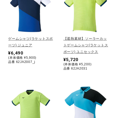
健康／エクササイズ
ジュニア／キッズ
ゲームシャツ(ラケットスポ
【遮熱素材】ソーラーカッ
メディカル
ーツ) ジュニア
トゲームシャツ(ラケットス
ポーツ) ユニセックス
¥6,490
(本体価格 ¥5,900)
¥5,720
品番 62JA2007_j
コラボ／ライセンス
(本体価格 ¥5,200)
品番 62JA2031
セール
その他