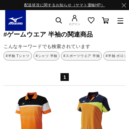
配送状況に関するお知らせ（ヤマト運輸HP）
ミズノ公式オンライン
ゲームウエア
半袖
ログイン
#ゲームウエア 半袖の関連商品
スニーカー
こんなキーワードでも検索されています
#半袖 Tシャツ
#シャツ 半袖
#スポーツウエア 半袖
#半袖 ポロシ
ライフスタイルウエア
1
ランニング
サッカー／フットサル
トレーニング