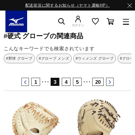
配送状況に関するお知らせ（ヤマト運輸HP）
ミズノ公式オンライン
グローブ
硬式
ログイン
#硬式 グローブの関連商品
スニーカー
こんなキーワードでも検索されています
#野球 グローブ
#グローブ メンズ
#ウィメンズ グローブ
#グロー
ライフスタイルウエア
･･･
･･･
1
3
4
5
20
ランニング
サッカー／フットサル
トレーニング