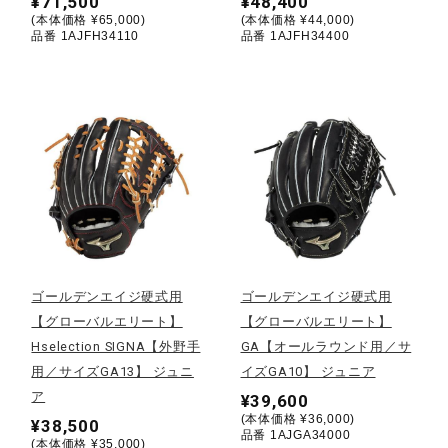
¥71,500
¥48,400
(本体価格 ¥65,000)
(本体価格 ¥44,000)
健康／エクササイズ
品番 1AJFH34110
品番 1AJFH34400
ジュニア／キッズ
メディカル
コラボ／ライセンス
ゴールデンエイジ硬式用
ゴールデンエイジ硬式用
セール
【グローバルエリート】
【グローバルエリート】
Hselection SIGNA【外野手
GA【オールラウンド用／サ
用／サイズGA13】 ジュニ
イズGA10】 ジュニア
その他
ア
¥39,600
(本体価格 ¥36,000)
¥38,500
品番 1AJGA34000
(本体価格 ¥35,000)