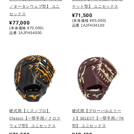
／タータンウェブ型】 ユニ
ケット型】 ユニセックス
ウォーキングシューズ
セックス
¥71,500
(本体価格 ¥65,000)
¥77,000
品番 1AJFH34100
(本体価格 ¥70,000)
ライフスタイルグッズ
品番 1AJFH34000
インナー
寝具／ミズノスリープ
アウトドア／レイン
硬式用【ミズノプロ】
硬式用【グローバルエリー
Classic【一塁手用／クロス
ト】SELECT【一塁手用／TK
サポーター
ウェブ型】 ユニセックス
型】 ユニセックス