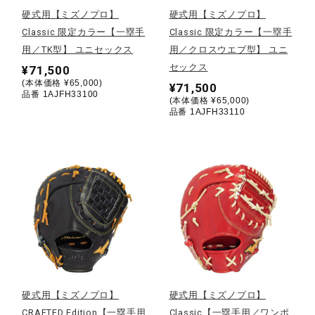
硬式用【ミズノプロ】
硬式用【ミズノプロ】
陸上競技
Classic 限定カラー【一塁手
Classic 限定カラー【一塁手
用／TK型】 ユニセックス
用／クロスウエブ型】 ユニ
セックス
¥71,500
卓球
(本体価格 ¥65,000)
¥71,500
品番 1AJFH33100
(本体価格 ¥65,000)
品番 1AJFH33110
ソフトボール
柔道
ウィンタースポーツ
ワーキング
硬式用【ミズノプロ】
硬式用【ミズノプロ】
CRAFTED Edition【一塁手用
Classic【一塁手用／ワンポ