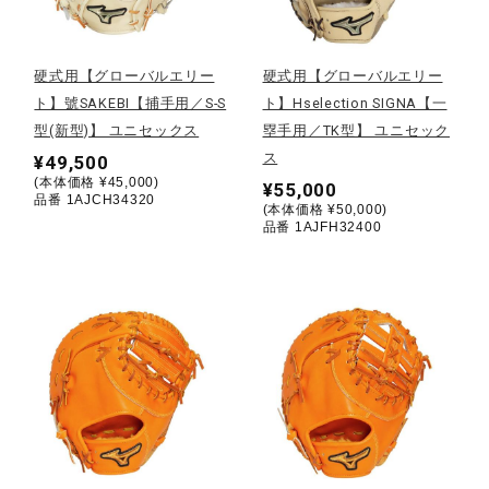
野球
硬式用【グローバルエリー
硬式用【グローバルエリー
ト】號SAKEBI【捕手用／S-S
ト】Hselection SIGNA【一
型(新型)】 ユニセックス
塁手用／TK型】 ユニセック
ゴルフ
ス
¥49,500
(本体価格 ¥45,000)
¥55,000
品番 1AJCH34320
(本体価格 ¥50,000)
スイム
品番 1AJFH32400
バレーボール
テニス／ソフトテニス
バドミントン