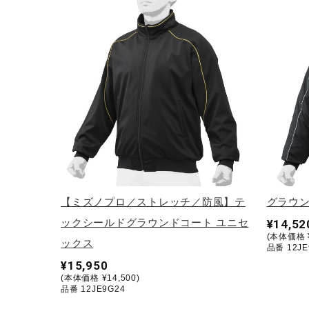
アウトドア／レイン
サポーター
健康／エクササイズ
ジュニア／キッズ
メディカル
コラボ／ライセンス
セール
その他
【ミズノプロ／ストレッチ／防風】テ
グラウン
ックシールドグラウンドコート ユニセ
¥14,52
(本体価格 ¥
ックス
品番 12JE
¥15,950
(本体価格 ¥14,500)
品番 12JE9G24