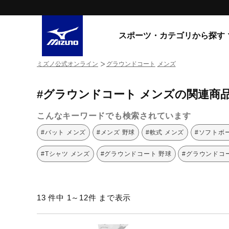
スポーツ・カテゴリから探す
ミズノ公式オンライン
グラウンドコート
メンズ
スニーカー
スニーカ
#グラウンドコート メンズの関連商
ライフスタイルウエア
すべてのシリーズ
ランニング
こんなキーワードでも検索されています
WAVE PROPHECY
MORELIA LS
サッカー／フットサル
#バット メンズ
#メンズ 野球
#軟式 メンズ
#ソフトボ
WAVE RIDER
トレーニング
MXR
#Tシャツ メンズ
#グラウンドコート 野球
#グラウンドコ
ゴアテックス
野球
コラボレーション
その他シリーズ
ゴルフ
13 件中 1～12件 まで表示
スイム
スニーカー商品をすべて見る
バレーボール