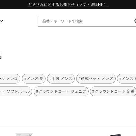
配送状況に関するお知らせ（ヤマト運輸HP）
ー
品
WP13.2｜特集
MORELIA LS｜特集
W.PROPHECY1｜特集
ール メンズ
#メンズ 夏
#手袋 メンズ
#硬式バット メンズ
#メンズ
WP MAGIC MITA｜特集
WP STRAP｜特集
ート ソフトボール
#グラウンドコート ジュニア
#グラウンドコート 定番
スペシャルカラーパック｜特集
WP STRAP 2｜特集
マーガレット・ハウエル｜特集
KICKS & ECHO｜特集