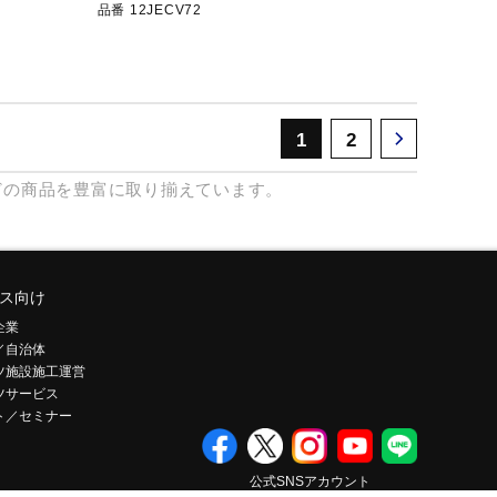
品番 12JECV72
1
2
どの商品を豊富に取り揃えています。
ス向け
企業
／自治体
ツ施設施工運営
ツサービス
ト／セミナー
公式SNSアカウント