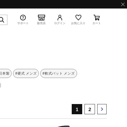
サポート
販売店
ログイン
お気に入り
カート
特集
 日本製
#硬式 メンズ
#軟式バット メンズ
WAVE PROPHECY 13.2
1
2