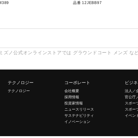
M389
品番 12JEBB97
ミズノ公式オンラインストアでは
グラウンドコート
メンズ
な
テクノロジー
コーポレート
ビジネ
テクノロジー
会社概要
法人／
採用情報
官公庁
投資家情報
スポー
ニュースリリース
スポー
サステナビリティ
イベン
イノベーション