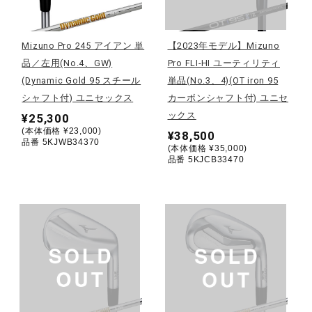
野球
Mizuno Pro 245 アイアン 単
【2023年モデル】Mizuno
品／左用(No.4、GW)
Pro FLI-HI ユーティリティ
(Dynamic Gold 95 スチール
単品(No.3、4)(OT iron 95
ゴルフ
シャフト付) ユニセックス
カーボンシャフト付) ユニセ
ックス
¥25,300
(本体価格 ¥23,000)
¥38,500
スイム
品番 5KJWB34370
(本体価格 ¥35,000)
品番 5KJCB33470
バレーボール
テニス／ソフトテニス
バドミントン