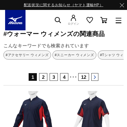
配送状況に関するお知らせ（ヤマト運輸HP）
ミズノ公式オンライン
ウォーマー
ウィメンズ
ログイン
#ウォーマー ウィメンズの関連商品
スニーカー
こんなキーワードでも検索されています
#アクセサリー ウィメンズ
#スニーカー ウィメンズ
#Tシャツ ウィ
ライフスタイルウエア
･･･
1
2
3
4
12
ランニング
サッカー／フットサル
トレーニング