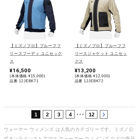
サポート
直営店一覧
【ミズノプロ】プルーフフ
【ミズノプロ】プルーフフ
取扱店一覧
リースフーディ ユニセック
リースジャケット ユニセッ
ス
クス
¥16,500
¥13,200
(本体価格 ¥15,000)
(本体価格 ¥12,000)
品番 12JEBK71
品番 12JEBK72
･･･
1
2
3
4
12
ウォーマー
ウィメンズ
は人気のカテゴリーです。ミズノ公
式オンラインストアでは
ウォーマー
ウィメンズ
などの商品