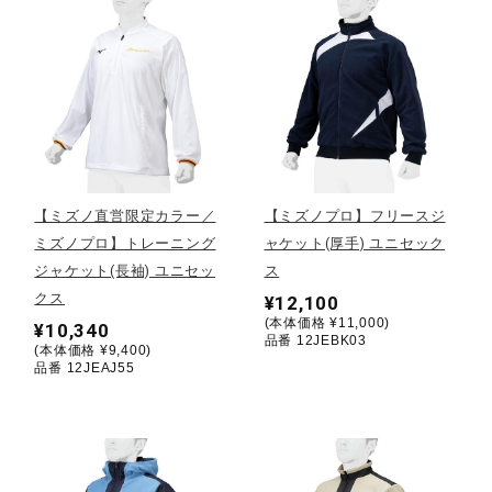
健康／エクササイズ
ジュニア／キッズ
メディカル
【ミズノ直営限定カラー／
【ミズノプロ】フリースジ
ミズノプロ】トレーニング
ャケット(厚手) ユニセック
コラボ／ライセンス
ジャケット(長袖) ユニセッ
ス
クス
¥12,100
(本体価格 ¥11,000)
¥10,340
品番 12JEBK03
セール
(本体価格 ¥9,400)
品番 12JEAJ55
その他