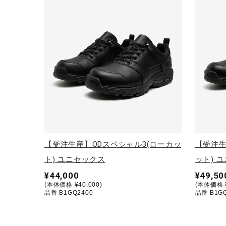
テニス／ソフトテニス
バドミントン
陸上競技
卓球
ソフトボール
柔道
ウィンタースポーツ
ワーキング
【受注生産】ODスペシャル3(ローカッ
【受注生
ウォーキングシューズ
ト) ユニセックス
ット) 
¥44,000
¥49,50
ライフスタイルグッズ
(本体価格 ¥40,000)
(本体価格 ¥
品番 B1GQ2400
品番 B1GQ
インナー
寝具／ミズノスリープ