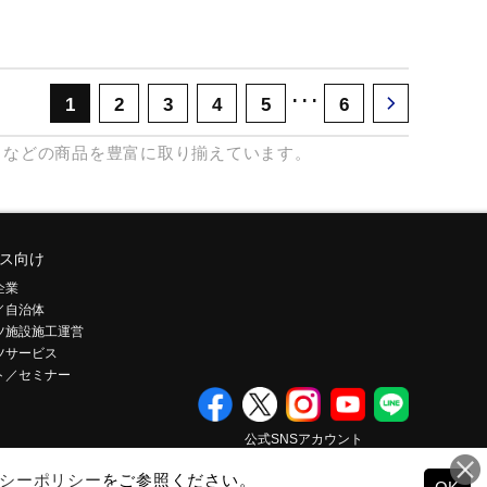
･･･
1
2
3
4
5
6
などの商品を豊富に取り揃えています。
ス向け
企業
／自治体
ツ施設施工運営
ツサービス
ト／セミナー
公式SNSアカウント
シーポリシー
をご参照ください。