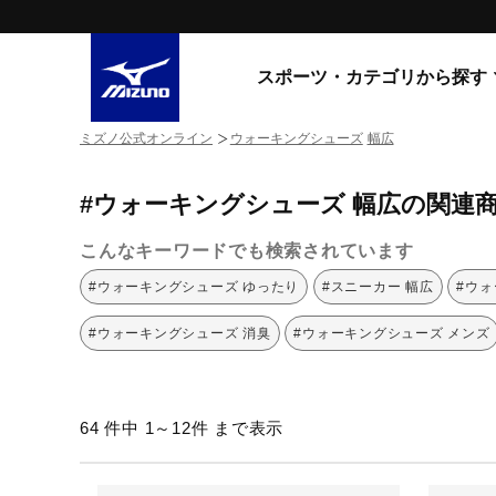
スポーツ・カテゴリから探す
ミズノ公式オンライン
ウォーキングシューズ
幅広
スニーカー
スニーカ
#ウォーキングシューズ 幅広の関連
ライフスタイルウエア
すべてのシリーズ
ランニング
こんなキーワードでも検索されています
WAVE PROPHECY
MORELIA LS
サッカー／フットサル
#ウォーキングシューズ ゆったり
#スニーカー 幅広
#ウ
WAVE RIDER
トレーニング
MXR
#ウォーキングシューズ 消臭
#ウォーキングシューズ メンズ
ゴアテックス
野球
コラボレーション
その他シリーズ
ゴルフ
64 件中 1～12件 まで表示
スイム
スニーカー商品をすべて見る
バレーボール