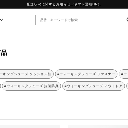
配送状況に関するお知らせ（ヤマト運輸HP）
ー
商品
WP13.2｜特集
MORELIA LS｜特集
W.PROPHECY1｜特集
ォーキングシューズ クッション性
#ウォーキングシューズ ファスナー
#ウ
WP MAGIC MITA｜特集
WP STRAP｜特集
#ウォーキングシューズ 抗菌防臭
#ウォーキングシューズ アウトドア
スペシャルカラーパック｜特集
WP STRAP 2｜特集
マーガレット・ハウエル｜特集
KICKS & ECHO｜特集