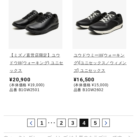
サポート
直営店一覧
取扱店一覧
【ミズノ直営店限定】ユウ
ユウドウミーIII(ウォーキン
ドウIII(ウォーキング) ユニセ
グ)[ユニセックス／ウィメン
ックス
ズ] ユニセックス
¥20,900
¥16,500
(本体価格 ¥19,000)
(本体価格 ¥15,000)
品番 B1GW2501
品番 B1GW2602
･･･
1
2
3
4
5