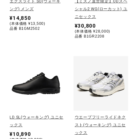
エクスライト SO(ウォーキ
【ミズノ直営限定】ODスペ
ング) メンズ
シャル2 WG(ローカット) ユ
陸上競技
ニセックス
¥14,850
(本体価格 ¥13,500)
¥30,800
品番 B1GM2502
(本体価格 ¥28,000)
品番 B1GR2208
卓球
ソフトボール
柔道
ウィンタースポーツ
LD SL(ウォーキング) ユニセ
ウエーブフリーライドネク
ックス
スト(ウォーキング) ユニセ
ワーキング
ックス
¥10,890