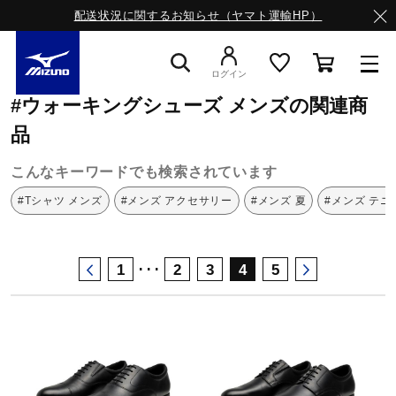
配送状況に関するお知らせ（ヤマト運輸HP）
ミズノ公式オンライン
ウォーキングシューズ
メンズ
ログイン
#ウォーキングシューズ メンズの関連商
スニーカー
品
こんなキーワードでも検索されています
ライフスタイルウエア
#Tシャツ メンズ
#メンズ アクセサリー
#メンズ 夏
#メンズ テニ
ランニング
･･･
1
2
3
4
5
サッカー／フットサル
トレーニング