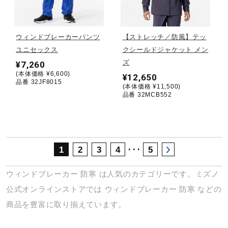
サポート
ウィンドブレーカーパンツ
【ストレッチ／防風】テッ
直営店一覧
ユニセックス
クシールドジャケット メン
ズ
¥7,260
(本体価格 ¥6,600)
¥12,650
取扱店一覧
品番 32JF8015
(本体価格 ¥11,500)
品番 32MCB552
･･･
1
2
3
4
5
ウィンドブレーカー
防寒
は人気のカテゴリーです。ミズノ
公式オンラインストアでは
ウィンドブレーカー
防寒
などの
商品を豊富に取り揃えています。