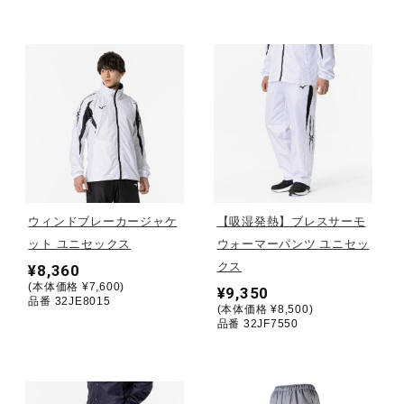
ウォーキングシューズ
ライフスタイルグッズ
インナー
ウィンドブレーカージャケ
【吸湿発熱】ブレスサーモ
寝具／ミズノスリープ
ット ユニセックス
ウォーマーパンツ ユニセッ
クス
¥8,360
(本体価格 ¥7,600)
¥9,350
アウトドア／レイン
品番 32JE8015
(本体価格 ¥8,500)
品番 32JF7550
サポーター