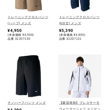
野球
トレーニングクロスパンツ
トレーニングクロスパンツ
(ハーフ) メンズ
(6分丈) メンズ
¥4,950
¥5,390
ゴルフ
(本体価格 ¥4,500)
(本体価格 ¥4,900)
品番 32JD7130
品番 32JD7131
スイム
バレーボール
テニス／ソフトテニス
チノハーフパンツ メンズ
【吸湿発熱】ブレスサーモ
バドミントン
ウォーマーシャツ ユニセッ
¥4,290