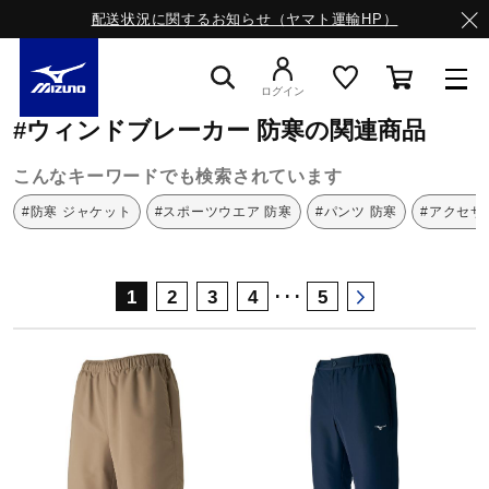
配送状況に関するお知らせ（ヤマト運輸HP）
ミズノ公式オンライン
ウィンドブレーカー
防寒
ログイン
#ウィンドブレーカー 防寒の関連商品
スニーカー
こんなキーワードでも検索されています
#防寒 ジャケット
#スポーツウエア 防寒
#パンツ 防寒
#アクセサ
ライフスタイルウエア
･･･
1
2
3
4
5
ランニング
サッカー／フットサル
トレーニング