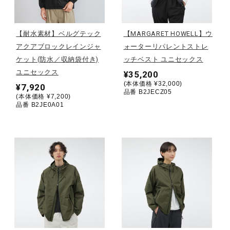
野球
【耐水素材】ベルグテック
【MARGARET HOWELL】ウ
アクアブロックレインジャ
ォーターリパレントストレ
ケット(防水／収納袋付き)
ッチベスト ユニセックス
ゴルフ
ユニセックス
¥35,200
(本体価格 ¥32,000)
¥7,920
品番 B2JECZ05
(本体価格 ¥7,200)
スイム
品番 B2JE0A01
バレーボール
テニス／ソフトテニス
バドミントン