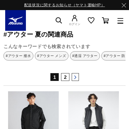
配送状況に関するお知らせ（ヤマト運輸HP）
ミズノ公式オンライン
アウター
夏
ログイン
#アウター 夏の関連商品
スニーカー
こんなキーワードでも検索されています
#アウター 撥水
#アウター メンズ
#透湿 アウター
#アウター 防
ライフスタイルウエア
1
2
ランニング
サッカー／フットサル
トレーニング