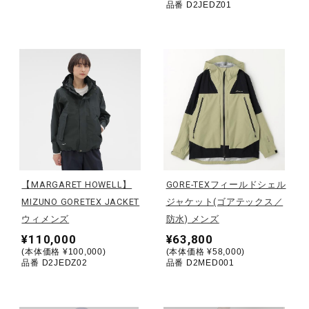
品番 D2JEDZ01
健康／エクササイズ
ジュニア／キッズ
メディカル
コラボ／ライセンス
【MARGARET HOWELL】
GORE-TEXフィールドシェル
MIZUNO GORETEX JACKET
ジャケット(ゴアテックス／
セール
ウィメンズ
防水) メンズ
¥110,000
¥63,800
(本体価格 ¥100,000)
(本体価格 ¥58,000)
品番 D2JEDZ02
品番 D2MED001
その他