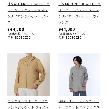
【MARGARET HOWELL】ウ
【MARGARET HOWELL】ウ
ォーターリパレントタスラ
ォーターリパレントタスラ
陸上競技
ンナイロンジャケット メン
ンナイロンジャケット ウィ
ズ
メンズ
卓球
¥44,000
¥44,000
(本体価格 ¥40,000)
(本体価格 ¥40,000)
品番 B2JECZ09
品番 B2JECZ10
ソフトボール
柔道
ウィンタースポーツ
ワーキング
コンパクトウォーターリパ
GORE-TEX 3Lステンカラー
レントジャケット ウィメン
ハーフコート(ゴアテックス