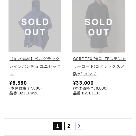
サポート
直営店一覧
取扱店一覧
【耐水素材】ベルグテック
GORE-TEX PACLITEステンカ
レインポンチョ ユニセック
ラーコート(ゴアテックス／
ス
防水) メンズ
¥8,580
¥33,000
(本体価格 ¥7,800)
(本体価格 ¥30,000)
品番 B2JE0W20
品番 B2JE1133
1
2