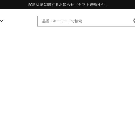
配送状況に関するお知らせ（ヤマト運輸HP）
ー
WP13.2｜特集
MORELIA LS｜特集
W.PROPHECY1｜特集
WP MAGIC MITA｜特集
WP STRAP｜特集
スペシャルカラーパック｜特集
WP STRAP 2｜特集
マーガレット・ハウエル｜特集
KICKS & ECHO｜特集