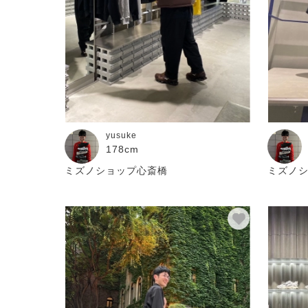
アウトドア／レイン
サポーター
健康／エクササイズ
ジュニア／キッズ
メディカル
コラボ／ライセンス
yusuke
178cm
セール
ミズノショップ心斎橋
ミズノ
その他