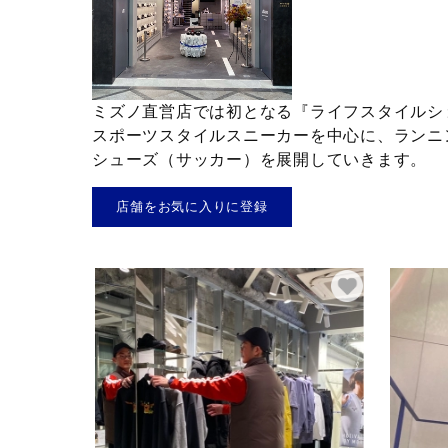
テニス／ソフトテニス
バドミントン
陸上競技
ミズノ直営店では初となる『ライフスタイルシ
卓球
スポーツスタイルスニーカーを中心に、ランニ
シューズ（サッカー）を展開していきます。
ソフトボール
柔道
店舗をお気に入りに登録
ウィンタースポーツ
ワーキング
ウォーキングシューズ
ライフスタイルグッズ
インナー
寝具／ミズノスリープ