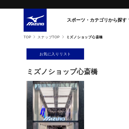
スポーツ・カテゴリから探す
TOP
スナップTOP
ミズノショップ心斎橋
スニーカー
スニーカ
ライフスタイルウエア
お気に入りリスト
すべてのシリーズ
ランニング
WAVE PROPHECY
ミズノショップ心斎橋
MORELIA LS
サッカー／フットサル
WAVE RIDER
トレーニング
MXR
ゴアテックス
野球
コラボレーション
その他シリーズ
ゴルフ
スイム
スニーカー商品をすべて見る
バレーボール