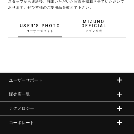
スタッフから連絡後、許諾いただいた写真を掲載させていただいて
おります。ぜひ皆様のご愛用品を教えて下さい。
野球
MIZUNO
USER'S PHOTO
OFFICIAL
ゴルフ
スイム
ユーザーサポート
バレーボール
販売店一覧
テニス／ソフトテニス
テクノロジー
コーポレート
バドミントン