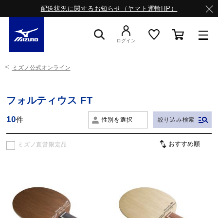
配送状況に関するお知らせ（ヤマト運輸HP）
ログイン
ミズノ公式オンライン
スニーカー
フォルティウス FT
ライフスタイルウエア
10
件
性別を選択
絞り込み検索
ランニング
ミズノ直営限定品
サッカー／フットサル
トレーニング