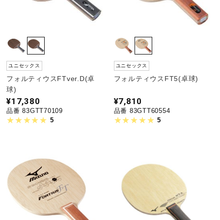
陸上競技
卓球
ユニセックス
ユニセックス
フォルティウスFTver.D(卓
フォルティウスFT5(卓球)
球)
ソフトボール
¥17,380
¥7,810
品番 83GTT70109
品番 83GTT60554
5
5
柔道
ウィンタースポーツ
ワーキング