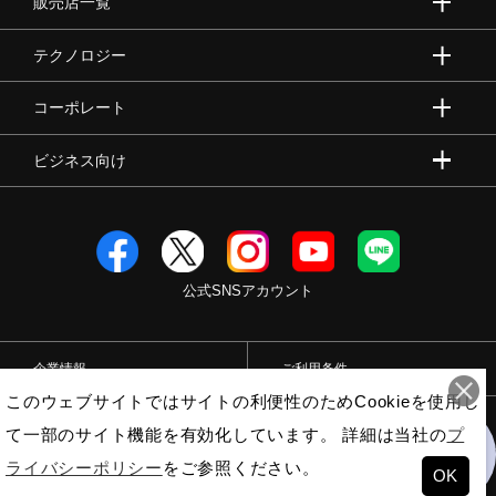
販売店一覧
テクノロジー
コーポレート
ビジネス向け
公式SNSアカウント
企業情報
ご利用条件
このウェブサイトではサイトの利便性のためCookieを使用し
プライバシーポリシー
特定商取引法
て一部のサイト機能を有効化しています。 詳細は当社の
プ
ライバシーポリシー
をご参照ください。
OK
絞り込み
© Mizuno Corporation