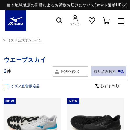
熊本地域地震の影響によるお荷物お届けについて(ヤマト運輸HP)
ログイン
ミズノ公式オンライン
スニーカー
ウエーブスカイ
ライフスタイルウエア
3
件
性別を選択
絞り込み検索
ランニング
ミズノ直営限定品
NEW
NEW
サッカー／フットサル
トレーニング