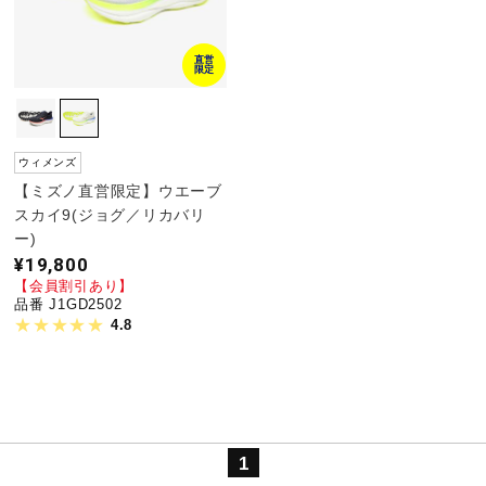
陸上競技
直営
限定
卓球
ウィメンズ
【ミズノ直営限定】ウエーブ
ソフトボール
スカイ9(ジョグ／リカバリ
ー)
¥19,800
柔道
【会員割引あり】
品番 J1GD2502
4.8
ウィンタースポーツ
ワーキング
1