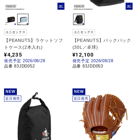
陸上競技
ユニセックス
ユニセックス
卓球
【PEANUTS】ラケットソフ
【PEANUTS】バックパック
トケース(2本入れ)
(30L／卓球)
¥4,235
¥12,100
ソフトボール
発売予定 2026/08/28
発売予定 2026/08/28
品番 83JDD052
品番 83JDD053
柔道
NEW
NEW
近日発売
近日発売
ウィンタースポーツ
ワーキング