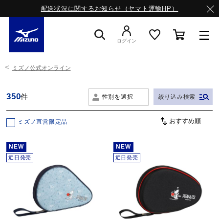
配送状況に関するお知らせ（ヤマト運輸HP）
ログイン
ミズノ公式オンライン
スニーカー
350
件
性別を選択
絞り込み検索
ライフスタイルウエア
ミズノ直営限定品
ランニング
NEW
NEW
近日発売
近日発売
サッカー／フットサル
トレーニング