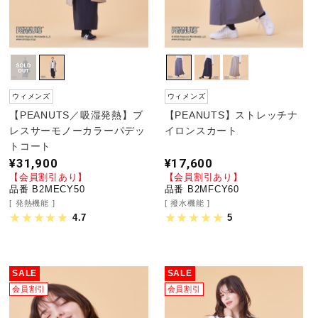
ウィメンズ
ウィメンズ
【PEANUTS／吸湿発熱】ブ
【PEANUTS】ストレッチナ
レスサーモノーカラーパデッ
イロンスカート
トコート
¥31,900
¥17,600
【会員割引あり】
【会員割引あり】
品番 B2MECY50
品番 B2MFCY60
発熱機能
撥水機能
4.7
5
SALE
SALE
会員割引
会員割引