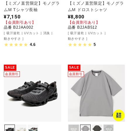
サポート
【ミズノ直営限定】モノグラ
【ミズノ直営限定】モノグラ
ムM Tシャツ長袖
ムM ドロストシャツ
¥7,150
¥8,800
【会員割引あり】
【会員割引あり】
直営店一覧
品番 B2JAA002
品番 B2JAB512
吸汗速乾
UVカット
消臭
吸汗速乾
UVカット
動きやすさ
動きやすさ
4.6
5
取扱店一覧
SALE
SALE
会員割引
会員割引
直営
限定