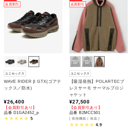
会員割引
会員割引
ユニセックス
ユニセックス
WAVE RIDER β GTX(ゴアテ
【吸湿発熱】POLARTECブ
ックス／防水)
レスサーモ サーマルプロジ
ャケット
¥26,400
¥27,500
【会員割引あり】
【会員割引あり】
品番 D1GA2452_p
品番 B2MCC501
5
発熱機能
保温
4.9