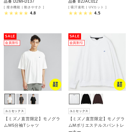
品番 D2MFD137
品番 B2JAC012
撥水機能
動きやすさ
吸汗速乾
UVカット
ウォーキングシューズ
4.8
4.5
ライフスタイルグッズ
SALE
SALE
会員割引
会員割引
インナー
寝具／ミズノスリープ
直営
直営
限定
限定
アウトドア／レイン
ユニセックス
ユニセックス
サポーター
【ミズノ直営限定】モノグラ
【ミズノ直営限定】モノグラ
ムM5分袖Tシャツ
ムMポリエステルスパントレ
ーナー