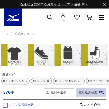
配送状況に関するお知らせ（ヤマト運輸HP）
ログイン
ミズノ公式オンライン
スニーカー
ライフスタイルウエア
ランニング
関連タグ
#インナー シャツ
#Tシャツ 夏
#Tシャツ UVカット
#スニーカー 
サッカー／フットサル
376
件
性別を選択
絞り込み検索
ミズノ直営限定品
トレーニング