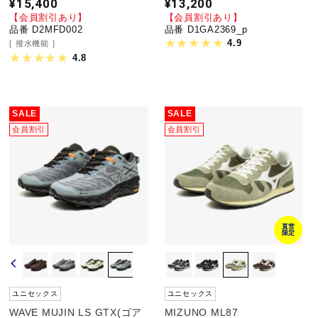
¥15,400
¥13,200
【会員割引あり】
【会員割引あり】
品番 D2MFD002
品番 D1GA2369_p
4.9
撥水機能
4.8
SALE
SALE
会員割引
会員割引
直営
限定
ユニセックス
ユニセックス
WAVE MUJIN LS GTX(ゴア
MIZUNO ML87