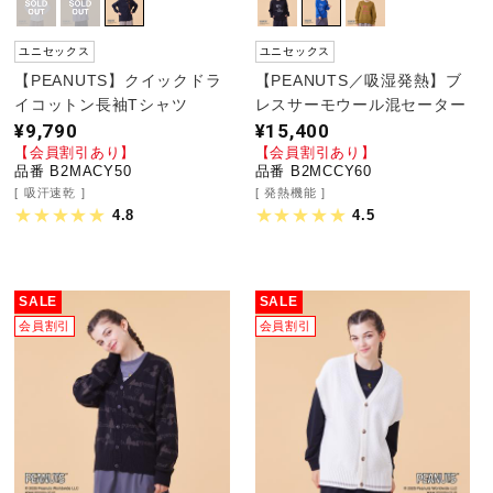
ユニセックス
ユニセックス
【PEANUTS】クイックドラ
【PEANUTS／吸湿発熱】ブ
イコットン長袖Tシャツ
レスサーモウール混セーター
¥9,790
¥15,400
【会員割引あり】
【会員割引あり】
品番 B2MACY50
品番 B2MCCY60
吸汗速乾
発熱機能
4.8
4.5
SALE
SALE
会員割引
会員割引