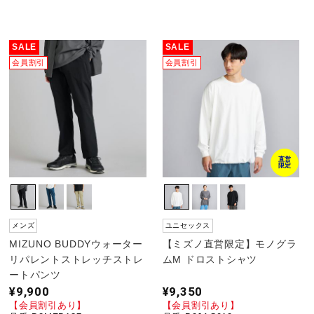
陸上競技
SALE
SALE
会員割引
会員割引
卓球
ソフトボール
直営
限定
柔道
メンズ
ユニセックス
ウィンタースポーツ
MIZUNO BUDDYウォーター
【ミズノ直営限定】モノグラ
リパレントストレッチストレ
ムM ドロストシャツ
ートパンツ
ワーキング
¥9,900
¥9,350
【会員割引あり】
【会員割引あり】