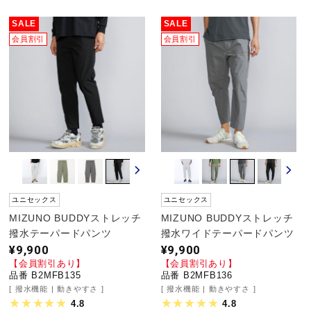
SALE
SALE
野球
会員割引
会員割引
ゴルフ
スイム
バレーボール
ユニセックス
ユニセックス
MIZUNO BUDDYストレッチ
MIZUNO BUDDYストレッチ
撥水テーパードパンツ
撥水ワイドテーパードパンツ
テニス／ソフトテニス
¥9,900
¥9,900
【会員割引あり】
【会員割引あり】
品番 B2MFB135
品番 B2MFB136
撥水機能
動きやすさ
撥水機能
動きやすさ
バドミントン
4.8
4.8