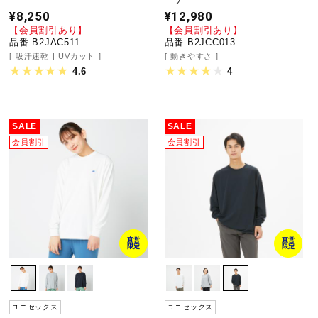
¥8,250
¥12,980
健康／エクササイズ
【会員割引あり】
【会員割引あり】
品番 B2JAC511
品番 B2JCC013
吸汗速乾
UVカット
動きやすさ
ジュニア／キッズ
4.6
4
メディカル
SALE
SALE
会員割引
会員割引
コラボ／ライセンス
セール
直営
直営
限定
限定
その他
ユニセックス
ユニセックス