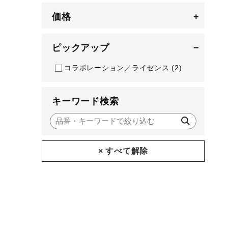
アウトドア／レイン
価格
+
サポーター
健康／エクササイズ
ピックアップ
−
ジュニア／キッズ
コラボレーション／ライセンス
(2)
メディカル
コラボ／ライセンス
キーワード検索
セール
その他
× すべて解除