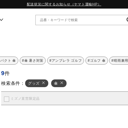
配送状況に関するお知らせ（ヤマト運輸HP）
ー
WP13.2｜特集
ンパクト 傘
#傘 暑さ対策
#アンブレラ ゴルフ
#ゴルフ 傘
#晴雨兼用
MORELIA LS｜特集
9
W.PROPHECY1｜特集
件
WP MAGIC MITA｜特集
検索条件：
グッズ
傘
WP STRAP｜特集
スペシャルカラーパック｜特集
WP STRAP 2｜特集
ミズノ直営限定品
マーガレット・ハウエル｜特集
KICKS & ECHO｜特集