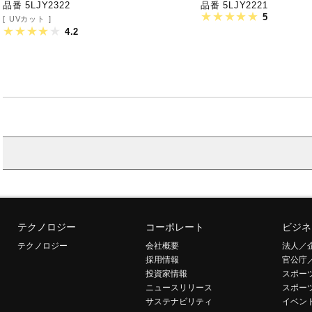
品番 5LJY2322
品番 5LJY2221
5
UVカット
4.2
テクノロジー
コーポレート
ビジネ
テクノロジー
会社概要
法人／
採用情報
官公庁
投資家情報
スポー
ニュースリリース
スポー
サステナビリティ
イベン