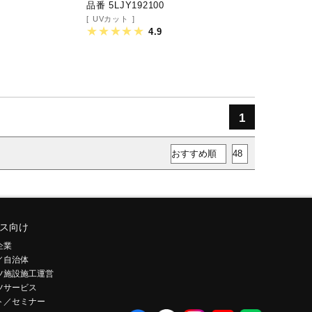
品番 5LJY192100
UVカット
4.9
1
ス向け
企業
／自治体
ツ施設施工運営
ツサービス
ト／セミナー