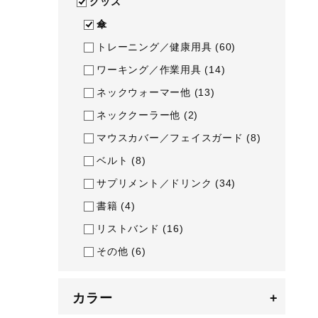
グッズ
テニス／ソフトテニス
傘
バドミントン
トレーニング／健康用具
(60)
陸上競技
ワーキング／作業用具
(14)
ネックウォーマー他
(13)
卓球
ネッククーラー他
(2)
ソフトボール
マウスカバー／フェイスガード
(8)
柔道
ベルト
(8)
ウィンタースポーツ
サプリメント／ドリンク
(34)
ワーキング
書籍
(4)
ウォーキングシューズ
リストバンド
(16)
ライフスタイルグッズ
その他
(6)
インナー
カラー
+
寝具／ミズノスリープ