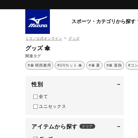
スポーツ・カテゴリから探す
>
ミズノ公式オンライン
グッズ
スニーカー
スニーカ
グッズ 傘
関連タグ
ライフスタイルウエア
すべてのシリーズ
#傘 晴雨兼用
#UVカット 傘
#傘 夏
#傘 遮熱
#コ
ランニング
WAVE PROPHECY
MORELIA LS
サッカー／フットサル
性別
−
WAVE RIDER
トレーニング
MXR
全て
ゴアテックス
野球
コラボレーション
ユニセックス
その他シリーズ
ゴルフ
スイム
アイテムから探す
−
クリア
スニーカー商品をすべて見る
バレーボール