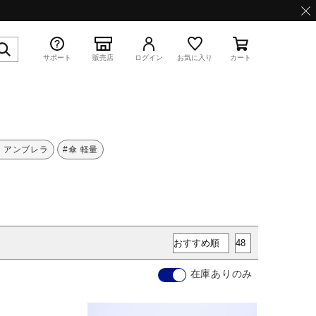
サポート
販売店
ログイン
お気に入り
カート
特集
 アンブレラ
#傘 軽量
WAVE PROPHECY 13.2
在庫ありのみ