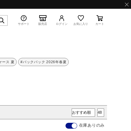
サポート
販売店
ログイン
お気に入り
カート
特集
ケース 夏
#バックパック 2026年春夏
WAVE PROPHECY 13.2
在庫ありのみ