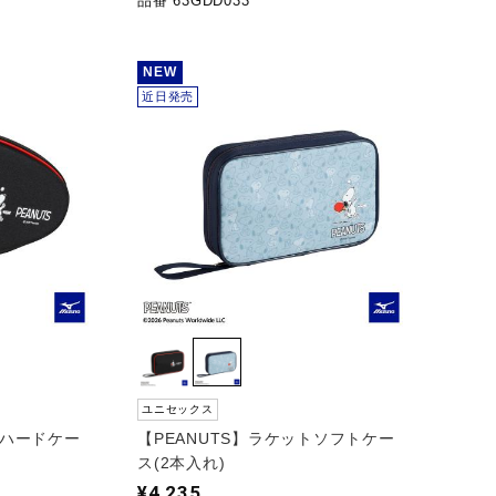
品番 63GDD033
NEW
近日発売
ユニセックス
トハードケー
【PEANUTS】ラケットソフトケー
ス(2本入れ)
¥4,235