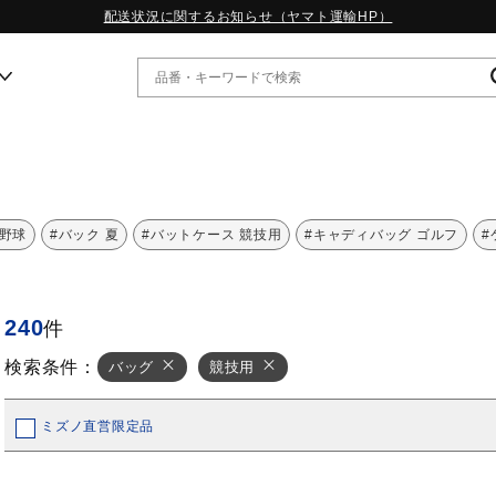
配送状況に関するお知らせ（ヤマト運輸HP）
ー
WP13.2｜特集
 野球
#バック 夏
#バットケース 競技用
#キャディバッグ ゴルフ
#
MORELIA LS｜特集
W.PROPHECY1｜特集
WP MAGIC MITA｜特集
240
件
WP STRAP｜特集
スペシャルカラーパック｜特集
検索条件：
バッグ
競技用
WP STRAP 2｜特集
マーガレット・ハウエル｜特集
KICKS & ECHO｜特集
ミズノ直営限定品