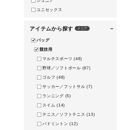
ジュニア
テニス／ソフトテニス
ユニセックス
バドミントン
陸上競技
アイテムから探す
−
クリア
卓球
バッグ
ソフトボール
競技用
マルチスポーツ
(48)
柔道
野球／ソフトボール
(87)
ウィンタースポーツ
ゴルフ
(48)
ワーキング
サッカー／フットサル
(7)
ウォーキングシューズ
ランニング
(5)
ライフスタイルグッズ
スイム
(14)
インナー
テニス／ソフトテニス
(13)
寝具／ミズノスリープ
バドミントン
(12)