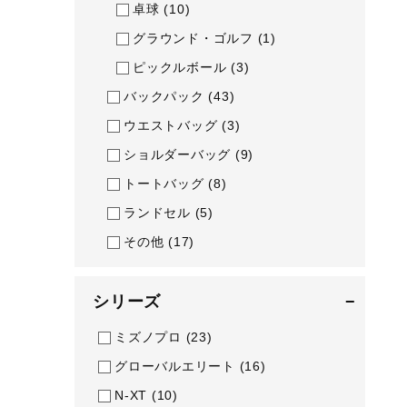
アウトドア／レイン
卓球
(10)
グラウンド・ゴルフ
(1)
サポーター
ピックルボール
(3)
健康／エクササイズ
バックパック
(43)
ジュニア／キッズ
ウエストバッグ
(3)
メディカル
ショルダーバッグ
(9)
コラボ／ライセンス
トートバッグ
(8)
セール
ランドセル
(5)
その他
その他
(17)
シリーズ
−
ミズノプロ
(23)
グローバルエリート
(16)
N-XT
(10)