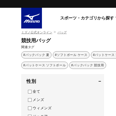
スポーツ・カテゴリから探す
>
ミズノ公式オンライン
バッグ
スニーカー
スニーカ
競技用バッグ
関連タグ
ライフスタイルウエア
すべてのシリーズ
#バックパック 夏
#ソフトボール ケース
#バットケース
ランニング
WAVE PROPHECY
#バットケース ソフトボール
MORELIA LS
#バックパック 競技用
サッカー／フットサル
WAVE RIDER
トレーニング
MXR
性別
−
ゴアテックス
野球
コラボレーション
全て
その他シリーズ
ゴルフ
メンズ
スイム
ウィメンズ
スニーカー商品をすべて見る
バレーボール