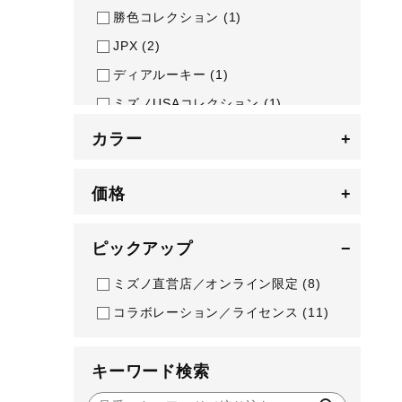
勝色コレクション
(1)
JPX
(2)
ディアルーキー
(1)
ミズノUSAコレクション
(1)
モノグラムM
(1)
カラー
+
セレクションモデル
(13)
Tour
(7)
価格
+
BR-D
(1)
ピックアップ
−
ミズノ直営店／オンライン限定
(8)
コラボレーション／ライセンス
(11)
キーワード検索