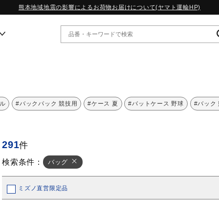
熊本地域地震の影響によるお荷物お届けについて(ヤマト運輸HP)
ー
WP13.2｜特集
ル
#バックパック 競技用
#ケース 夏
#バットケース 野球
#バック
MORELIA LS｜特集
W.PROPHECY1｜特集
WP MAGIC MITA｜特集
291
件
WP STRAP｜特集
スペシャルカラーパック｜特集
検索条件：
バッグ
WP STRAP 2｜特集
マーガレット・ハウエル｜特集
KICKS & ECHO｜特集
ミズノ直営限定品