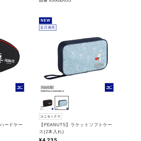
品番 63GDD033
NEW
近日発売
ユニセックス
トハードケー
【PEANUTS】ラケットソフトケー
ス(2本入れ)
¥4,235