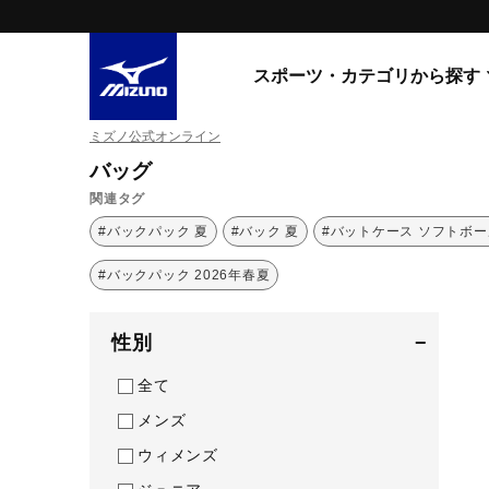
スポーツ・カテゴリから探す
ミズノ公式オンライン
スニーカー
スニーカ
バッグ
関連タグ
ライフスタイルウエア
すべてのシリーズ
#バックパック 夏
#バック 夏
#バットケース ソフトボー
ランニング
WAVE PROPHECY
#バックパック 2026年春夏
MORELIA LS
サッカー／フットサル
WAVE RIDER
トレーニング
MXR
性別
−
ゴアテックス
野球
コラボレーション
全て
その他シリーズ
ゴルフ
メンズ
スイム
ウィメンズ
スニーカー商品をすべて見る
バレーボール