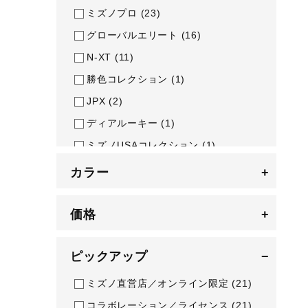
アウトドア／レイン
ミズノプロ
(23)
サポーター
グローバルエリート
(16)
健康／エクササイズ
N-XT
(11)
勝色コレクション
(1)
ジュニア／キッズ
JPX
(2)
メディカル
ディアルーキー
(1)
コラボ／ライセンス
ミズノUSAコレクション
(1)
セール
モノグラムM
(1)
カラー
+
その他
セレクションモデル
(13)
COLORE
(11)
価格
+
Tour
(8)
ピックアップ
BR-D
(1)
−
ミズノ直営店／オンライン限定
(21)
コラボレーション／ライセンス
(21)