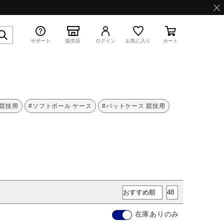
サポート
販売店
ログイン
お気に入り
カート
特集
 競技用
#ソフトボール ケース
#バットケース 競技用
WAVE PROPHECY 13.2
在庫ありのみ