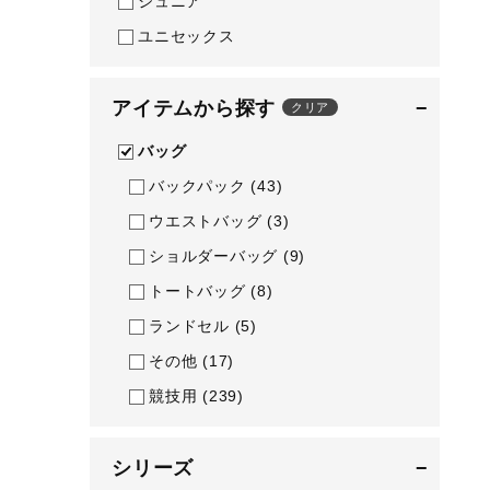
ジュニア
テニス／ソフトテニス
ユニセックス
バドミントン
陸上競技
アイテムから探す
−
クリア
卓球
バッグ
ソフトボール
バックパック
(43)
ウエストバッグ
(3)
柔道
ショルダーバッグ
(9)
ウィンタースポーツ
トートバッグ
(8)
ワーキング
ランドセル
(5)
ウォーキングシューズ
その他
(17)
ライフスタイルグッズ
競技用
(239)
インナー
寝具／ミズノスリープ
シリーズ
−