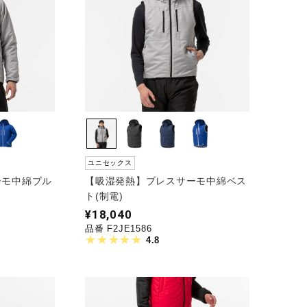
ユニセックス
ーモ中綿ブル
【吸湿発熱】ブレスサーモ中綿ベス
ト(制電)
¥18,040
品番 F2JE1586
4.8