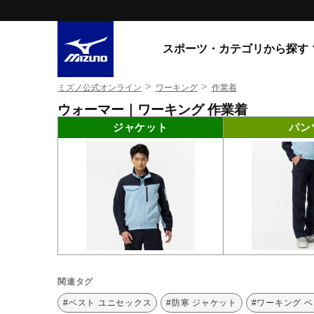
スポーツ・カテゴリから探す
>
>
ミズノ公式オンライン
ワーキング
作業着
スニーカー
スニーカ
ウォーマー｜ワーキング 作業着
ジャケット
パン
ライフスタイルウエア
すべてのシリーズ
ランニング
WAVE PROPHECY
MORELIA LS
サッカー／フットサル
WAVE RIDER
トレーニング
MXR
ゴアテックス
野球
コラボレーション
その他シリーズ
ゴルフ
スイム
関連タグ
スニーカー商品をすべて見る
#ベスト ユニセックス
#防寒 ジャケット
#ワーキング 
バレーボール