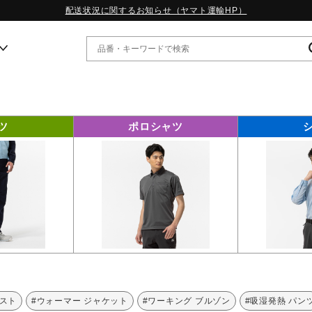
配送状況に関するお知らせ（ヤマト運輸HP）
ー
ツ
ポロシャツ
WP13.2｜特集
MORELIA LS｜特集
W.PROPHECY1｜特集
WP MAGIC MITA｜特集
WP STRAP｜特集
スペシャルカラーパック｜特集
WP STRAP 2｜特集
マーガレット・ハウエル｜特集
KICKS & ECHO｜特集
ベスト
#ウォーマー ジャケット
#ワーキング ブルゾン
#吸湿発熱 パン