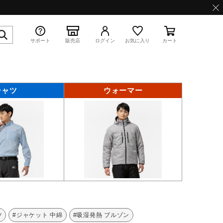
サポート
販売店
ログイン
お気に入り
カート
シャツ
ウォーマー
特集
WAVE PROPHECY 13.2
ツ
#ジャケット 中綿
#吸湿発熱 ブルゾン