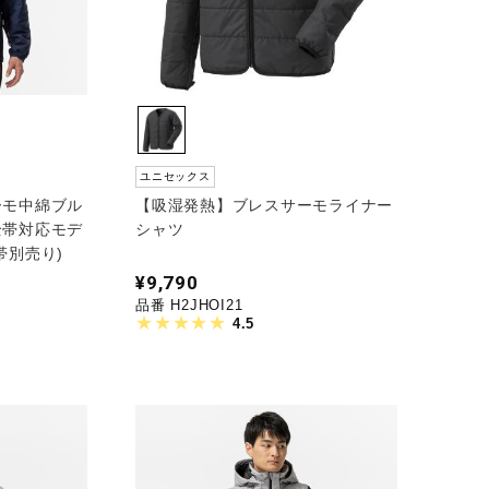
ユニセックス
ーモ中綿ブル
【吸湿発熱】ブレスサーモライナー
全帯対応モデ
シャツ
帯別売り)
¥9,790
品番 H2JHOI21
4.5