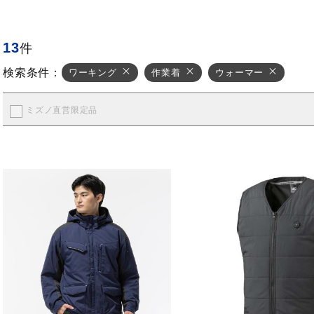
13
件
検索条件：
ワーキング
作業着
ウォーマー
ミズノ直営限定品