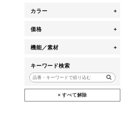
カラー
+
価格
+
機能／素材
+
キーワード検索
× すべて解除