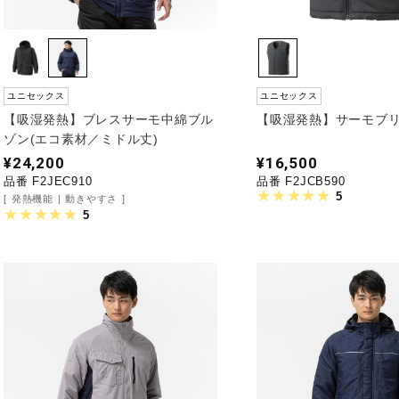
ユニセックス
ユニセックス
【吸湿発熱】ブレスサーモ中綿ブル
【吸湿発熱】サーモブ
ゾン(エコ素材／ミドル丈)
¥24,200
¥16,500
品番 F2JEC910
品番 F2JCB590
5
発熱機能
動きやすさ
5