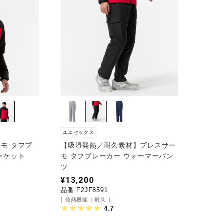
ユニセックス
モ タフブ
【吸湿発熱／耐久素材】ブレスサー
ャケット
モ タフブレーカー ウォーマーパン
ツ
¥13,200
品番 F2JF8591
発熱機能
耐久
4.7