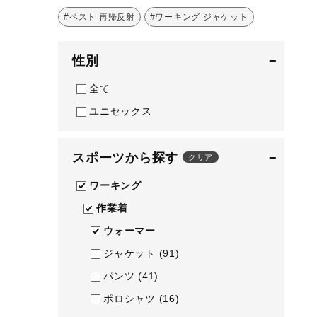
テニス／ソフトテニス
#ベスト 再帰反射
#ワーキング ジャケット
バドミントン
性別
−
陸上競技
全て
卓球
ユニセックス
ソフトボール
柔道
スポーツから探す
−
クリア
ウィンタースポーツ
ワーキング
ワーキング
作業着
ウォーキングシューズ
ウォーマー
ライフスタイルグッズ
ジャケット
(91)
インナー
パンツ
(41)
寝具／ミズノスリープ
ポロシャツ
(16)