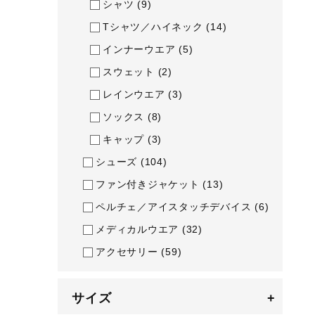
シャツ
(9)
アウトドア／レイン
Tシャツ／ハイネック
(14)
サポーター
インナーウエア
(5)
健康／エクササイズ
スウェット
(2)
ジュニア／キッズ
レインウエア
(3)
メディカル
ソックス
(8)
コラボ／ライセンス
キャップ
(3)
セール
シューズ
(104)
その他
ファン付きジャケット
(13)
ペルチェ／アイスタッチデバイス
(6)
メディカルウエア
(32)
アクセサリー
(59)
サイズ
+