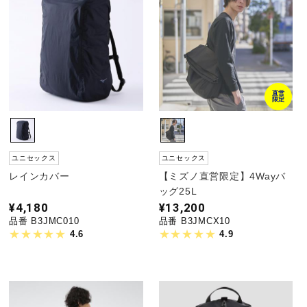
直営
限定
ユニセックス
ユニセックス
レインカバー
【ミズノ直営限定】4Wayバ
ッグ25L
¥4,180
¥13,200
品番 B3JMC010
品番 B3JMCX10
4.6
4.9