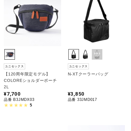
陸上競技
卓球
ソフトボール
ユニセックス
ユニセックス
【120周年限定モデル】
N-XTクーラーバッグ
柔道
COLOREショルダーポーチ
2L
¥7,700
¥3,850
ウィンタースポーツ
品番 B3JMDX03
品番 33JMD017
5
ワーキング