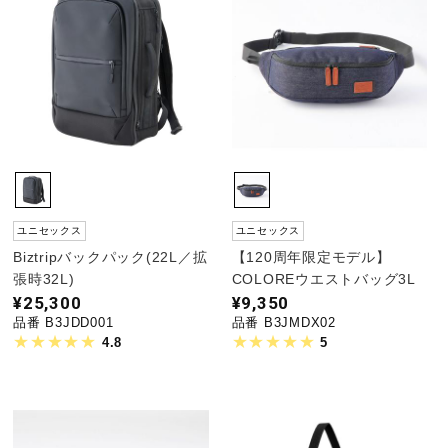
野球
ゴルフ
スイム
ユニセックス
ユニセックス
Biztripバックパック(22L／拡
【120周年限定モデル】
バレーボール
張時32L)
COLOREウエストバッグ3L
¥25,300
¥9,350
品番 B3JDD001
品番 B3JMDX02
4.8
5
テニス／ソフトテニス
バドミントン