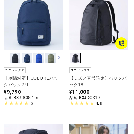
サポート
直営店一覧
直営
限定
取扱店一覧
ユニセックス
ユニセックス
【刺繍対応】COLOREバッ
【ミズノ直営限定】バックパ
クパック22L
ック18L
¥9,790
¥11,000
品番 B3JDC001_s
品番 B3JDCX10
5
4.8