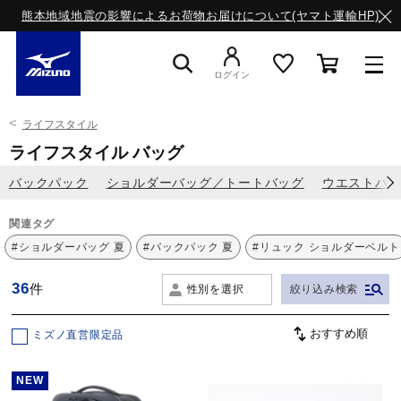
熊本地域地震の影響によるお荷物お届けについて(ヤマト運輸HP)
ログイン
ライフスタイル
スニーカー
ライフスタイル バッグ
バックパック
ショルダーバッグ／トートバッグ
ウエストバ
ライフスタイルウエア
関連タグ
#ショルダーバッグ 夏
#バックパック 夏
#リュック ショルダーベルト
ランニング
36
件
性別を選択
絞り込み検索
サッカー／フットサル
ミズノ直営限定品
NEW
トレーニング