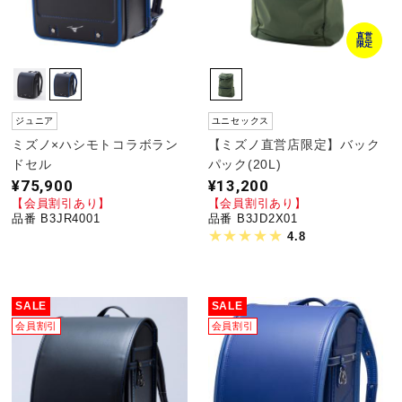
直営
限定
ジュニア
ユニセックス
ミズノ×ハシモトコラボラン
【ミズノ直営店限定】バック
ドセル
パック(20L)
¥75,900
¥13,200
【会員割引あり】
【会員割引あり】
品番 B3JR4001
品番 B3JD2X01
4.8
SALE
SALE
会員割引
会員割引