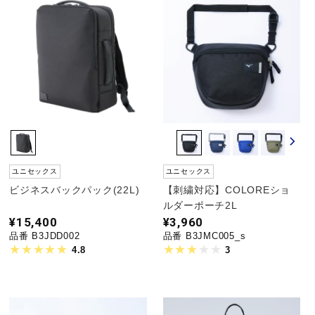
ウォーキングシューズ
ライフスタイルグッズ
インナー
ユニセックス
ユニセックス
寝具／ミズノスリープ
ビジネスバックパック(22L)
【刺繍対応】COLOREショ
ルダーポーチ2L
¥15,400
¥3,960
アウトドア／レイン
品番 B3JDD002
品番 B3JMC005_s
4.8
3
サポーター