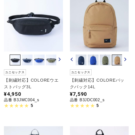
健康／エクササイズ
ジュニア／キッズ
メディカル
コラボ／ライセンス
ユニセックス
ユニセックス
【刺繍対応】COLOREウエ
【刺繍対応】COLOREバッ
ストバッグ3L
クパック14L
¥4,950
¥7,590
セール
品番 B3JMC004_s
品番 B3JDC002_s
5
5
その他