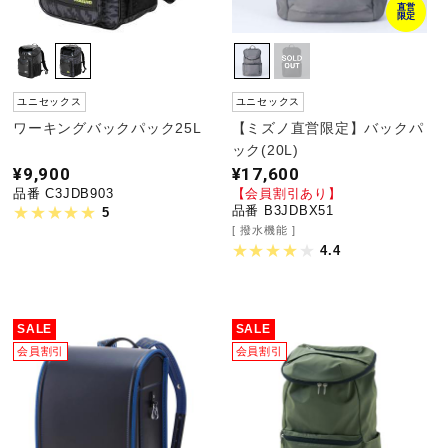
直営
限定
ユニセックス
ユニセックス
ワーキングバックパック25L
【ミズノ直営限定】バックパ
ック(20L)
¥9,900
¥17,600
品番 C3JDB903
【会員割引あり】
品番 B3JDBX51
5
撥水機能
4.4
SALE
SALE
会員割引
会員割引